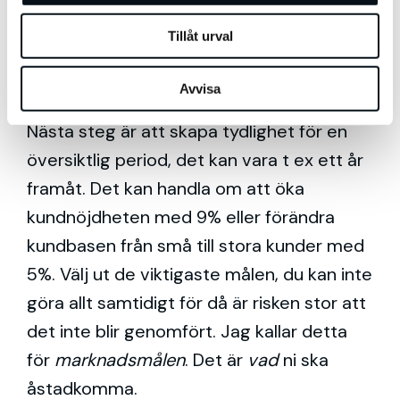
makro-perspektiv) och var vill vi vara om
Tillåt urval
säg 5 år? Jag kallar detta för de mätbara
affärsmålen
. Det är
varför
ni gör det ni gör.
Avvisa
Nästa steg är att skapa tydlighet för en
översiktlig period, det kan vara t ex ett år
framåt. Det kan handla om att öka
kundnöjdheten med 9% eller förändra
kundbasen från små till stora kunder med
5%. Välj ut de viktigaste målen, du kan inte
göra allt samtidigt för då är risken stor att
det inte blir genomfört. Jag kallar detta
för
marknadsmålen
. Det är
vad
ni ska
åstadkomma.