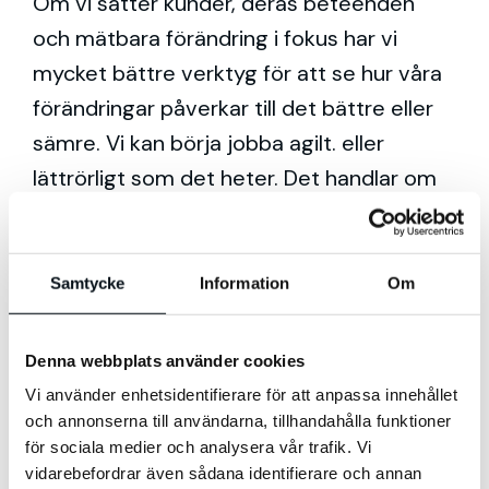
Om vi sätter kunder, deras beteenden
och mätbara förändring i fokus har vi
mycket bättre verktyg för att se hur våra
förändringar påverkar till det bättre eller
sämre. Vi kan börja jobba agilt. eller
lättrörligt som det heter. Det handlar om
att göra mindre förändringar i
verksamheten, mäta resultatet, samla in
ny data och analysera vad som blev
Samtycke
Information
Om
bättre eller sämre. Att misslyckas eller
lyckas snabbt.
Denna webbplats använder cookies
Vi använder enhetsidentifierare för att anpassa innehållet
och annonserna till användarna, tillhandahålla funktioner
för sociala medier och analysera vår trafik. Vi
Måltrappan
vidarebefordrar även sådana identifierare och annan