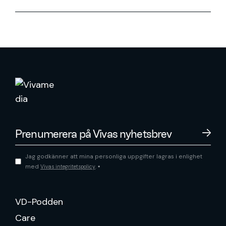
Jag godkänner att mina personliga uppgifter lagras i enlighet
med
.
Vivas integritetspolicy
*
VD-Podden
Care