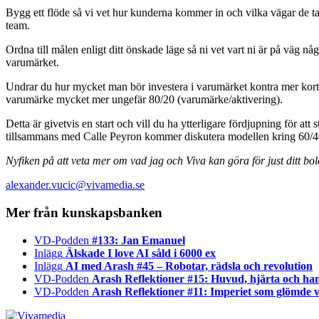
Bygg ett flöde så vi vet hur kunderna kommer in och vilka vägar de tar f
team.
Ordna till målen enligt ditt önskade läge så ni vet vart ni är på väg någo
varumärket.
Undrar du hur mycket man bör investera i varumärket kontra mer korts
varumärke mycket mer ungefär 80/20 (varumärke/aktivering).
Detta är givetvis en start och vill du ha ytterligare fördjupning för at
tillsammans med Calle Peyron kommer diskutera modellen kring 60/
Nyfiken på att veta mer om vad jag och Viva kan göra för just ditt bo
alexander.vucic@vivamedia.se
Mer från kunskapsbanken
VD-Podden
#133: Jan Emanuel
Inlägg
Älskade I love AI såld i 6000 ex
Inlägg
AI med Arash #45 – Robotar, rädsla och revolution
VD-Podden
Arash Reflektioner #15: Huvud, hjärta och ha
VD-Podden
Arash Reflektioner #11: Imperiet som glömde v