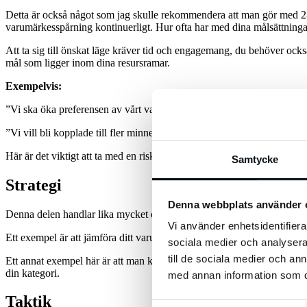
Detta är också något som jag skulle rekommendera att man gör med 2-
varumärkesspårning kontinuerligt. Hur ofta har med dina målsättningar
Att ta sig till önskat läge kräver tid och engagemang, du behöver också
mål som ligger inom dina resursramar.
Exempelvis:
”Vi ska öka preferensen av vårt varumärke inom kundsegment X frå
”Vi vill bli kopplade till fler minnes utlösare vid behovssituationen f
Här är det viktigt att ta med en riskavvägning så att eventuella invester
Samtycke
Strategi
Denna webbplats använder 
Denna delen handlar lika mycket om vad vi inte ska göra som vad vi sk
Vi använder enhetsidentifierar
Ett exempel är att jämföra ditt varumärke med branschkollegorna i en
sociala medier och analysera 
till de sociala medier och a
Ett annat exempel här är att man kan behöva se över sin
affärsmodell
din kategori.
med annan information som du 
Taktik
Samtyckesval