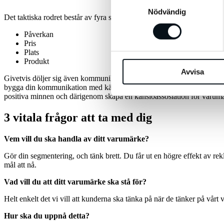
Nödvändig
Det taktiska rodret består av fyra spakar och du kommer säkerligen att 
Påverkan
Pris
Plats
Produkt
Avvisa
Givetvis döljer sig även kommunikativt budskap under rubriken taktik, vil
bygga din kommunikation med känslor, hitta dem som är relevanta för di
positiva minnen och därigenom skapa en känsloassosiation för varumä
3 vitala frågor att ta med dig
Vem vill du ska handla av ditt varumärke?
Gör din segmentering, och tänk brett. Du får ut en högre effekt av rekl
mål att nå.
Vad vill du att ditt varumärke ska stå för?
Helt enkelt det vi vill att kunderna ska tänka på när de tänker på vårt 
Hur ska du uppnå detta?