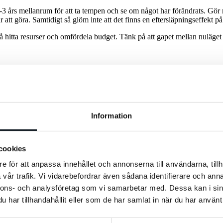
3 års mellanrum för att ta tempen och se om något har förändrats. Gör
 att göra. Samtidigt så glöm inte att det finns en eftersläpningseffekt 
 hitta resurser och omfördela budget. Tänk på att gapet mellan nuläget oc
n 5-25% inom 24 månader.”
ör kundsegment Y från 5 till 10 innan 20xx-01-23.”
ingar går att få igen under tiden så att bolaget kan stå sig om allt skulle 
Information
cookies
a göra. Det är helt enkelt en disciplinövning i att göra tydliga val. H
e för att anpassa innehållet och annonserna till användarna, tillh
MÖTA
matris, på så vis kan man få en ganska snabb överblick och se 
vår trafik. Vi vidarebefordrar även sådana identifierare och anna
nnons- och analysföretag som vi samarbetar med. Dessa kan i sin
och kanske modellera om den för att kunna leverera ett annat värde ti
har tillhandahållit eller som de har samlat in när du har använt 