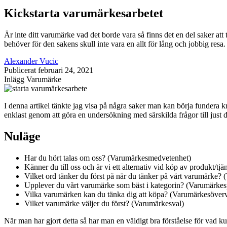
Kickstarta varumärkesarbetet
Är inte ditt varumärke vad det borde vara så finns det en del saker att 
behöver för den sakens skull inte vara en allt för lång och jobbig resa
Alexander Vucic
Publicerat
februari 24, 2021
Inlägg
Varumärke
I denna artikel tänkte jag visa på några saker man kan börja fundera k
enklast genom att göra en undersökning med särskilda frågor till just d
Nuläge
Har du hört talas om oss? (Varumärkesmedvetenhet)
Känner du till oss och är vi ett alternativ vid köp av produkt/
Vilket ord tänker du först på när du tänker på vårt varumärke?
Upplever du vårt varumärke som bäst i kategorin? (Varumärkes
Vilka varumärken kan du tänka dig att köpa? (Varumärkesöver
Vilket varumärke väljer du först? (Varumärkesval)
När man har gjort detta så har man en väldigt bra förståelse för vad