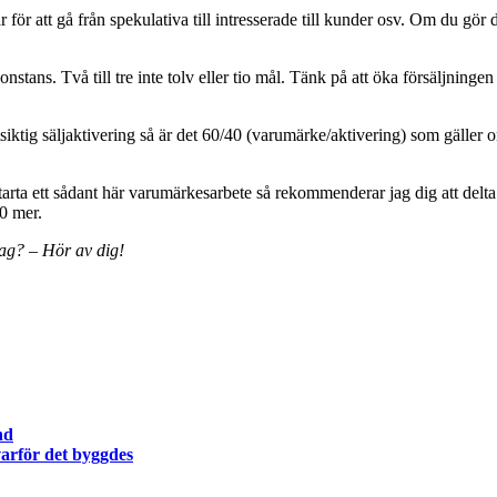
ör att gå från spekulativa till intresserade till kunder osv. Om du gör de
nstans. Två till tre inte tolv eller tio mål. Tänk på att öka försäljningen i
iktig säljaktivering så är det 60/40 (varumärke/aktivering) som gäller
t starta ett sådant här varumärkesarbete så rekommenderar jag dig att delt
40 mer.
lag? – Hör av dig!
nd
arför det byggdes