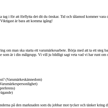
ta tag i för att förflytta det dit du önskar. Tid och tålamod kommer vara
. Viktigast är bara att komma igång!
ring om man ska starta ett varumärkesarbete. Börja med att ta ett steg b
e som är i din målgrupp. Vi vill ju bildligt sagt veta vad vi har runt om
tjänst? (Varumärkeskännedom)
 (Varumärkespersonlighet)
preferens)
vägande)
 kunderna på den marknaden som du jobbar mot tycker och tänker kring d