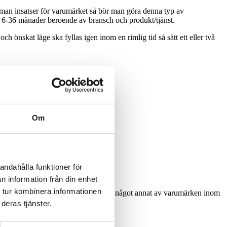
 man insatser för varumärket så bör man göra denna typ av
på 6-36 månader beroende av bransch och produkt/tjänst.
h önskat läge ska fyllas igen inom en rimlig tid så sätt ett eller två
gå åt pipan.
Om
åll fokus och tappa inte momentum!
andahålla funktioner för
vart man har eventuella utmaningar.
n information från din enhet
 tur kombinera informationen
ll kundsegmentet som nu förväntar sig något annat av varumärken inom
deras tjänster.