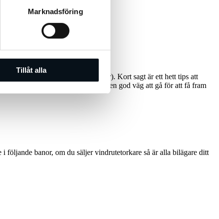
Marknadsföring
Tillåt alla
den här texten (fortsättning följer). Kort sagt är ett hett tips att
n hypotes om att nostalgi kan vara en god väg att gå för att få fram
 följande banor, om du säljer vindrutetorkare så är alla bilägare ditt