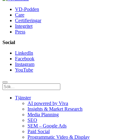
VD-Podden
Care
Certifieringar
Integritet
Press
Social
LinkedIn
Facebook
Instagram
YouTube
Tjänster
AI powered by Viva
Insights & Market Research
Media Planning
SEO
SEM – Google Ads
Paid Social
Programmatic Video & Display