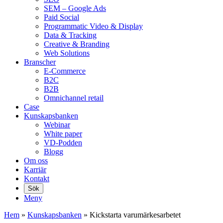
SEM – Google Ads
Paid Social
Programmatic Video & Display
Data & Tracking
Creative & Branding
Web Solutions
Branscher
E-Commerce
B2C
B2B
Omnichannel retail
Case
Kunskaps­banken
Webinar
White paper
VD-Podden
Blogg
Om oss
Karriär
Kontakt
Sök
Meny
Hem
»
Kunskaps­banken
»
Kickstarta varumärkesarbetet