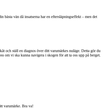
 din bästa vän då insatserna har en eftersläpningseffekt – men det
akåt och ställ en diagnos över ditt varumärkes nuläge. Detta gör du
 oss om vi ska kunna navigera i skogen för att ta oss upp på berget.
itt varumärke. Bra va!