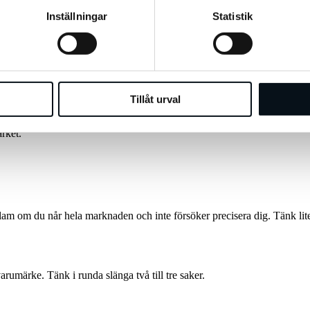
Inställningar
Statistik
känna igen dem så jag går inte in i mer detalj än så här.
Tillåt urval
ket kräver en helt egen lång text så jag går inte djupare in i den delen i 
tt varumärke och din målgrupp för att träffa rätt. Exempelvis har jag e
rket.
am om du når hela marknaden och inte försöker precisera dig. Tänk lite i
varumärke. Tänk i runda slänga två till tre saker.