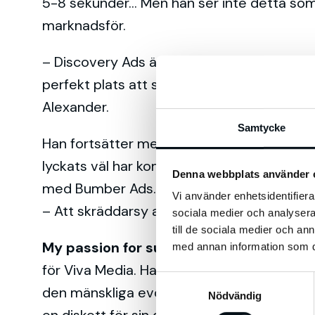
5-8 sekunder… Men han ser inte detta som 
marknadsför.
– Discovery Ads är Google search och YouT
perfekt plats att synas på när användarna 
Alexander.
Samtycke
Han fortsätter med att gå igenom flera e
lyckats väl har komponerat olika annonsfor
Denna webbplats använder 
med Bumber Ads.
Vi använder enhetsidentifierar
– Att skräddarsy annonser för olika målgrup
sociala medier och analysera 
till de sociala medier och a
My passion for surfing was more than m
med annan information som du 
för Viva Media. Han målade med stora pense
S
den mänskliga evolutionen och hur utveckl
Nödvändig
a
en diskett för sin dotter och frågar ”Har d
m