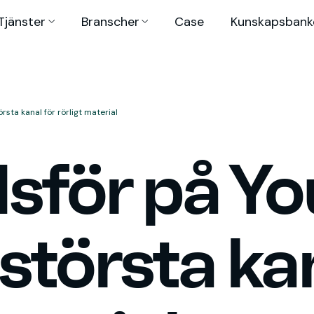
Tjänster
Branscher
Case
Kunskaps­bank
sta kanal för rörligt material
för på Yo
största kan