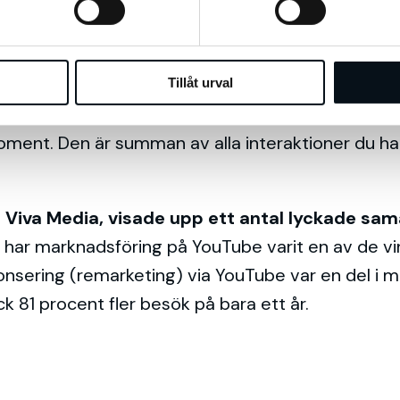
rnet of Things) som kopplar ihop världen, att data
gital utveckling poängterar han vikten av att int
Tillåt urval
ment. Den är summan av alla interaktioner du har
 Viva Media, visade upp ett antal lyckade sa
har marknadsföring på YouTube varit en av de v
nsering (remarketing) via YouTube var en del i 
ck 81 procent fler besök på bara ett år.