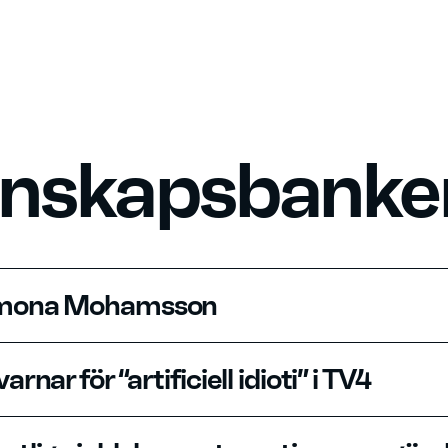
unskapsbanke
imona Mohamsson
arnar för “artificiell idioti” i TV4