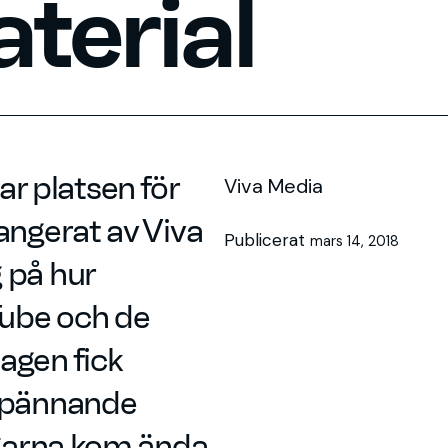
aterial
 platsen för
Viva Media
angerat av Viva
Publicerat
mars 14, 2018
 på hur
Tube och de
agen fick
 spännande
agarna kom ända