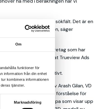
ehöver ha med i beräkningen när vi
ver YouTubes organiska sökfält. Det är en
a ett värde för användaren, säger
Om
ube. Han menar att de företag som har
är man till exempel blandat Trueview Ads
andahålla funktioner för
dsföra, är väldigt effektivt.
n information från din enhet
 tur kombinera informationen
t inleder föreläsningen av Arash Gilan, VD
deras tjänster.
nism. Deltagarna fick en förståelse för
 en tecknad bild på en pappa som visar upp
Marknadsföring
ad häftigt! Du har gjort en 3D-modell av