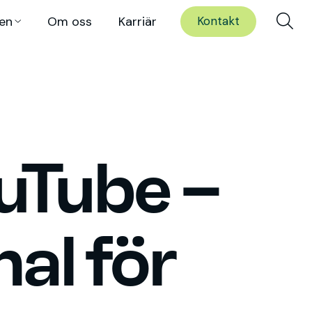
en
Om oss
Karriär
Kontakt
uTube –
al för