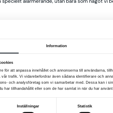
speciellt alarmerande, utan bara som något vi b
ubes love child. Här syns din sponsrade annons ö
kommer med sina frågor. Det kan verkligen tillför
Information
ffektiva annonsformat som kan användas på YouT
mat för att få en mer holistisk marknadsföring, d
cookies
e för att anpassa innehållet och annonserna till användarna, tillh
per, trots att det är samma produkt du vill markna
vår trafik. Vi vidarebefordrar även sådana identifierare och anna
nnons- och analysföretag som vi samarbetar med. Dessa kan i sin
y fear of sharks – Bethany Hamilton.
Det citate
har tillhandahållit eller som de har samlat in när du har använt 
ldrag om digital transformation och digital darwi
ingen hela tiden ökar i tempo. Arash visar också
Inställningar
Statistik
u någonsin sett en sån här?”, var på hon svarar ”V