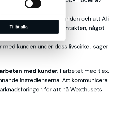
 är på väg att äta upp världen och att AI i
e försumma den mänskliga kontakten, något
Tillåt alla
 med kunden under dess livscirkel, säger
marbeten med kunder.
I arbetet med t.ex.
innande ingredienserna. Att kommunicera
marknadsföringen för att nå Wexthusets