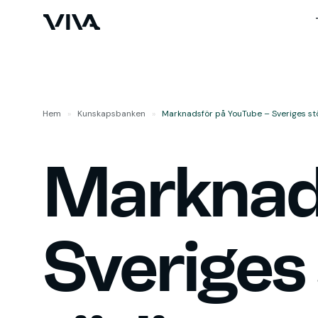
Hem
»
Kunskaps­banken
»
Marknadsför på YouTube – Sveriges stör
Marknads
Sveriges 