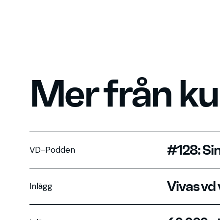
Mer från k
#128: S
VD-Podden
Vivas vd v
Inlägg