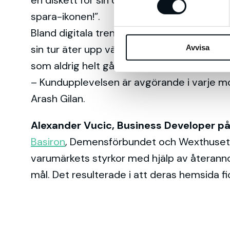
t
spara-ikonen!”.
y
Bland digitala trender nämner han IoT (Inte
c
sin tur äter upp världen. Men mitt i all di
Avvisa
k
e
som aldrig helt går att digitalisera.
s
– Kundupplevelsen är avgörande i varje mo
v
Arash Gilan.
a
l
Alexander Vucic, Business Developer på
Basiron
, Demensförbundet och Wexthuset 
varumärkets styrkor med hjälp av återanno
mål. Det resulterade i att deras hemsida fi