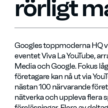
rörligt m
Googles toppmoderna HQ var
eventet Viva La YouTube, arr
Media och Google. Fokus låg
företagare kan nå ut via You
nästan 100 närvarande föret
nätverka och uppleva flera
föreläsningar. Flera av delt