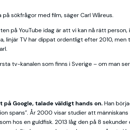
ara på sökfrågor med film, säger Carl Wåreus.
ten på YouTube idag är att vi kan nå rätt person, 
a, linjär TV har dippat ordentligt efter 2010, men 
arl.
sta tv-kanalen som finns i Sverige – om man ser ti
 på Google, talade väldigt hands on.
Han börjad
tion spans”. År 2000 visar studier att människan
om hos en guldfisk. 2013 låg den på 8 sekunder