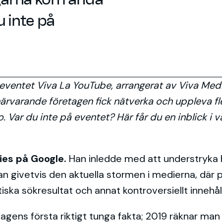
u inte på
ventet Viva La YouTube, arrangerat av Viva Medi
ärvarande företagen fick nätverka och uppleva fle
. Var du inte på eventet? Här får du en inblick 
ies på Google.
Han inledde med att understryka 
n givetvis den aktuella stormen i medierna, där pla
tiska sökresultat och annat kontroversiellt innehåll
dagens första riktigt tunga fakta; 2019 räknar man