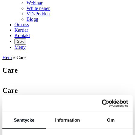
Webinar
White paper
VD-Podden
Blogg
Om oss
Karriär
Kontakt
Sök
Meny
Hem
»
Care
Care
Care
Vi bryr oss om vår omvärld och vill göra skillnad. Genom vårt CSR-
arbete, Care, vill vi hjälpa dem som inte är lika lyckligt lottade som
vi, och stötta organisationer som vill skapa en bättre morgondag för
alla i samhället.
Samtycke
Information
Om
Stadsmissionen