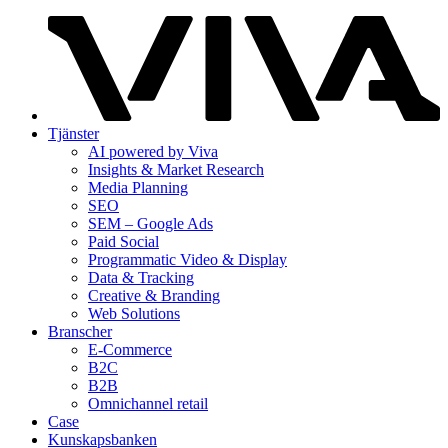
Tjänster
AI powered by Viva
Insights & Market Research
Media Planning
SEO
SEM – Google Ads
Paid Social
Programmatic Video & Display
Data & Tracking
Creative & Branding
Web Solutions
Branscher
E-Commerce
B2C
B2B
Omnichannel retail
Case
Kunskaps­banken