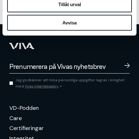
Tillåt urval
Avvisa
Jag godkänner att mina personliga uppgifter lagras i enlighet
med
.
Vivas integritetspolicy
*
VD-Podden
Care
Certifieringar
Integritet