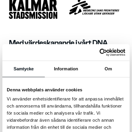
Med värdeskapande i vårt DNA
För oss har människor alltid stått i centrum
för det vi gör, och redan från start har vi
Samtycke
Information
Om
arbetat med olika initiativ för samhällets
bästa. Tidigare har vi engagerat oss i
Denna webbplats använder cookies
organisationer som UNHCR, Ung
Vi använder enhetsidentifierare för att anpassa innehållet
Företagsverksamhet och
och annonserna till användarna, tillhandahålla funktioner
Berättarministeriet. Vi söker hela tiden
för sociala medier och analysera vår trafik. Vi
efter nya sätt att nå ut till människor i
vidarebefordrar även sådana identifierare och annan
information från din enhet till de sociala medier och
behov, och att utöka vårt sociala