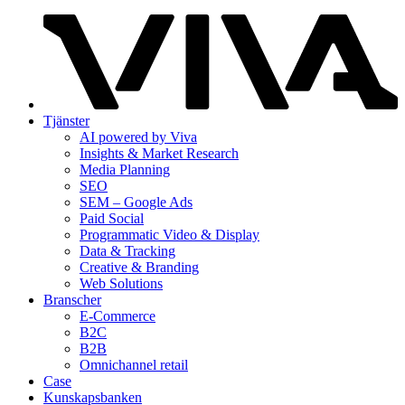
Tjänster
AI powered by Viva
Insights & Market Research
Media Planning
SEO
SEM – Google Ads
Paid Social
Programmatic Video & Display
Data & Tracking
Creative & Branding
Web Solutions
Branscher
E-Commerce
B2C
B2B
Omnichannel retail
Case
Kunskaps­banken