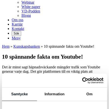
Webinar
White paper
VD-Podden
Blogg
Om oss
Karriär
Kontakt
Sök
Meny
Hem
»
Kunskaps­banken
»
10 spännande fakta om Youtube!
10 spännande fakta om Youtube!
Det är minst sagt häpnadsväckande mängder trafik som Youtube
generar varje dag. Det gör plattformen till en viktig plats att
marknadsföra sig mot om du vill synas där människor tillbringar
mycket av sin tid. Här kommer 10 spännande och lite roliga fakta
om världens största videoplattform. 1. YouTube skapades i February
2005. 2. Bakom videoplattformen står tre före […]
Samtycke
Information
Om
Viva Media
Publicerat
oktober 23, 2017
Inlägg
Sociala Medier