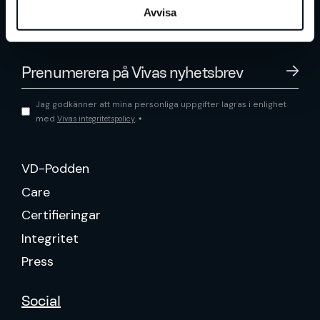
Avvisa
Jag godkänner att mina personliga uppgifter lagras i enlighet
med
.
Vivas integritetspolicy
*
VD-Podden
Care
Certifieringar
Integritet
Press
Social