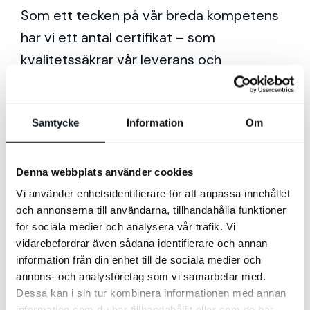
Som ett tecken på vår breda kompetens
har vi ett antal certifikat – som
kvalitetssäkrar vår leverans och
garanterar att vi har den erfarenhet som
behövs för att ta din affär till nästa nivå.
Samtycke
Information
Om
Genom våra certifikat får vi exklusiv
tillgång till en rad förmåner som kurser,
support, möjligheter att beta-testa,
Denna webbplats använder cookies
kampanjerbjudanden och flera andra
Vi använder enhetsidentifierare för att anpassa innehållet
och annonserna till användarna, tillhandahålla funktioner
verktyg. Certifieringarna visar på att vi
för sociala medier och analysera vår trafik. Vi
arbetar efter de senaste kunskaperna och
vidarebefordrar även sådana identifierare och annan
metoderna inom digital marknadsföring.
information från din enhet till de sociala medier och
annons- och analysföretag som vi samarbetar med.
Dessa kan i sin tur kombinera informationen med annan
information som du har tillhandahållit eller som de har