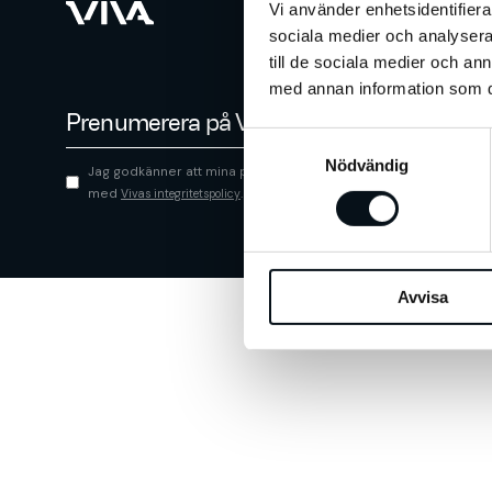
Vi använder enhetsidentifierar
sociala medier och analysera 
till de sociala medier och a
med annan information som du 
S
Nödvändig
a
Jag godkänner att mina personliga uppgifter lagras i enlighet
m
med
.
Vivas integritetspolicy
*
t
y
c
Avvisa
k
e
s
v
a
l