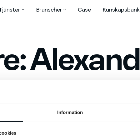
Tjänster
Branscher
Case
Kunskaps­bank
re:
Alexand
Information
cookies