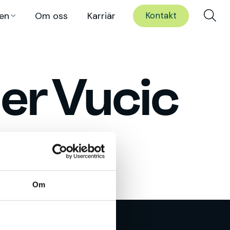
en
Om oss
Karriär
Kontakt
er Vucic
Om