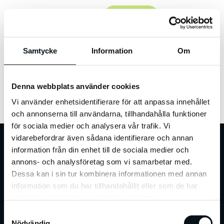
Kontakt
Hem
»
Arkiv för Einar Selbyg
Samtycke
Information
Om
Författare:
Einar
Denna webbplats använder cookies
Selbyg
Vi använder enhetsidentifierare för att anpassa innehållet
och annonserna till användarna, tillhandahålla funktioner
för sociala medier och analysera vår trafik. Vi
vidarebefordrar även sådana identifierare och annan
information från din enhet till de sociala medier och
annons- och analysföretag som vi samarbetar med.
Dessa kan i sin tur kombinera informationen med annan
information som du har tillhandahållit eller som de har
samlat in när du har använt deras tjänster.
S
Jag godkänner att mina personliga uppgifter lagras i enlighet
Nödvändig
med
.