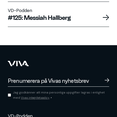
VD-Podden
#125: Messiah Hallberg
Jag godkänner att mina personliga uppgifter lagras i enlighet
med
.
Vivas integritetspolicy
*
VD-Podden