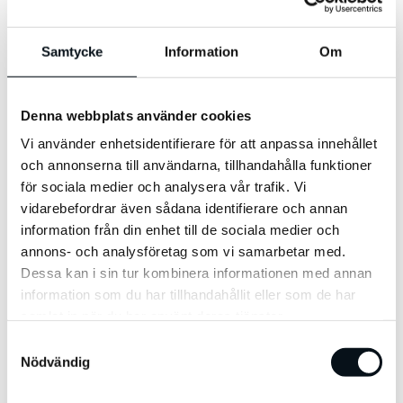
Några frågor att ställa sig som
marknadsförare:
Samtycke
Information
Om
Hur identifierar man behov och
målsättning?
Denna webbplats använder cookies
Vilka kortsiktiga och långsiktiga
Vi använder enhetsidentifierare för att anpassa innehållet
och annonserna till användarna, tillhandahålla funktioner
perspektiv finns?
för sociala medier och analysera vår trafik. Vi
Hur ser kundens resa till konvertering
vidarebefordrar även sådana identifierare och annan
information från din enhet till de sociala medier och
ut?
annons- och analysföretag som vi samarbetar med.
Dessa kan i sin tur kombinera informationen med annan
I ett samarbete med Viva så djupdyker vi
information som du har tillhandahållit eller som de har
alltid i analysen – vi ser över tidigare data
samlat in när du har använt deras tjänster.
och ser över både marknaden och
S
Nödvändig
a
målgrupperna. Med vår samlade
m
kompetens av specialister på olika