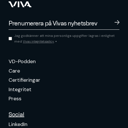
Jag godkänner att mina personliga uppgifter lagras i enlighet
med
.
Vivas integritetspolicy
*
VD-Podden
Care
Certifieringar
Integritet
Press
Social
LinkedIn