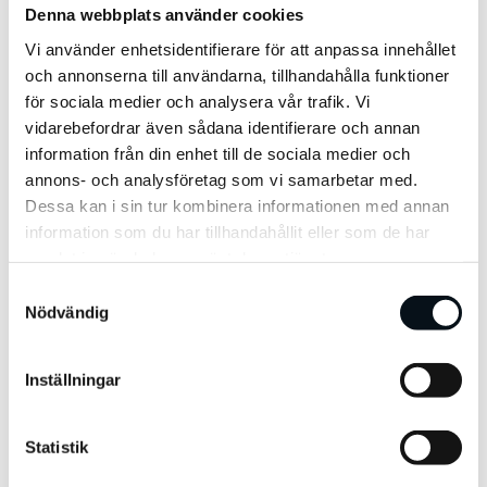
Globalt växer även e-handeln och
Denna webbplats använder cookies
branschjätten Amazon har haft en kraftig
Vi använder enhetsidentifierare för att anpassa innehållet
och annonserna till användarna, tillhandahålla funktioner
uppgång sedan Coronapandemins
för sociala medier och analysera vår trafik. Vi
spridning isolerade människor i hemmen.
vidarebefordrar även sådana identifierare och annan
Deras konkurrenskraftiga hemsida med
information från din enhet till de sociala medier och
annons- och analysföretag som vi samarbetar med.
produktrekommendationer och enkla
Dessa kan i sin tur kombinera informationen med annan
prisjämförelser konverterar lätt den
information som du har tillhandahållit eller som de har
presumtiva kunden till faktisk kund.
samlat in när du har använt deras tjänster.
Lanseringen av sajten kommer bli en
S
Nödvändig
a
omvälvande tid för svensk e-handel och
m
nu är det inte längre frågan om det
t
Inställningar
händer utan när. Så som e-handlare
y
c
behöver du förbereda dig och vara vaken
k
Statistik
på hur Amazon kan ge dig möjligheterna
e