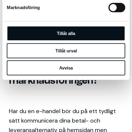
att utveckla din e-handel.
s
Marknadsföring
v
a
l
Bild: E-barometern Q1 2020
Tillåt alla
Tillåt urval
Vad betyder det här för
Avvisa
marknadsföringen?
Har du en e-handel bör du på ett tydligt
sätt kommunicera dina betal- och
leveransalternativ på hemsidan men