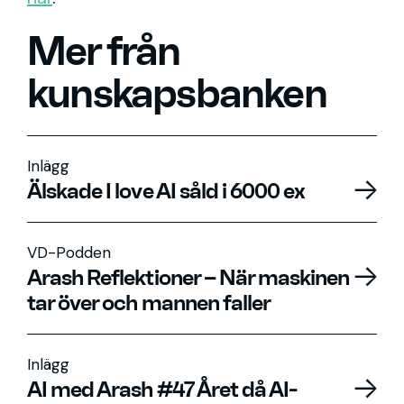
Mer från
kunskapsbanken
Inlägg
Älskade I love AI såld i 6000 ex
VD-Podden
Arash Reflektioner – När maskinen
tar över och mannen faller
Inlägg
AI med Arash #47 Året då AI-