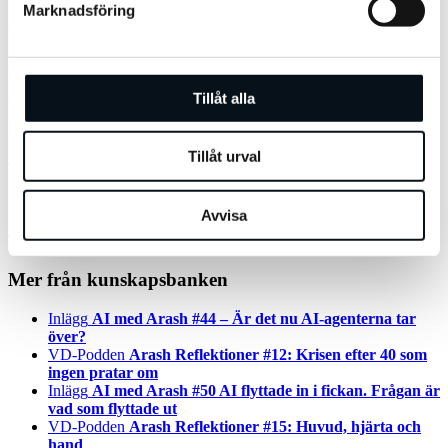
frågan inte specifikt innehåller företagsnamnet eller beskrivningen
Marknadsföring
av företaget.
Med andra ord kan företag nu dyka upp på sökfrågor som de inte
skulle ha visat för före den här uppdateringen i sökresultatet. Det
Google kan tänkas vilja med uppdateringen är att de vill underlätta
Tillåt alla
för sin användare genom att förstå ”språket” (natural language)
bättre vid sökningar. I början av november i år rullade Google ut
BERT (står för Bidirectional Encoder Representations from
Tillåt urval
Transformers) som också är ett neuralt nätverk för att förstå och
presentera ”personifierade” sökresultat. Det verka som
uppdateringen för det lokala söket numera får samma teknik och
Avvisa
funktion som BERT uppdateringen, om man läser mellan raderna i
Tweet:et.
Mer från kunskapsbanken
Inlägg
AI med Arash #44 – Är det nu AI-agenterna tar
över?
VD-Podden
Arash Reflektioner #12: Krisen efter 40 som
ingen pratar om
Inlägg
AI med Arash #50 AI flyttade in i fickan. Frågan är
vad som flyttade ut
VD-Podden
Arash Reflektioner #15: Huvud, hjärta och
hand