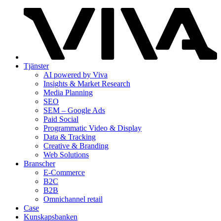
Tjänster
AI powered by Viva
Insights & Market Research
Media Planning
SEO
SEM – Google Ads
Paid Social
Programmatic Video & Display
Data & Tracking
Creative & Branding
Web Solutions
Branscher
E-Commerce
B2C
B2B
Omnichannel retail
Case
Kunskaps­banken