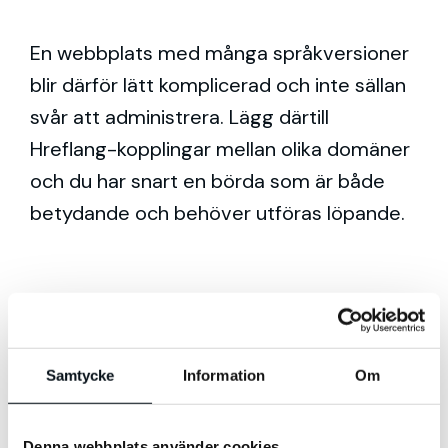
En webbplats med många språkversioner
blir därför lätt komplicerad och inte sällan
svår att administrera. Lägg därtill
Hreflang-kopplingar mellan olika domäner
och du har snart en börda som är både
betydande och behöver utföras löpande.
För mindre projekt eller hemsidor med en
relativt statisk struktur kan detta utan
Samtycke
Information
Om
vidare hanteras direkt med kodinjektion,
men för större mer komplicerade
relationer rekommenderar vi av detta skäl
Denna webbplats använder cookies