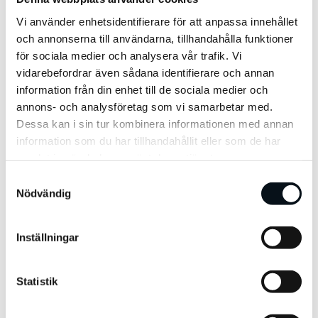
automatiserade lösningar. Exempelvis
Vi använder enhetsidentifierare för att anpassa innehållet
och annonserna till användarna, tillhandahålla funktioner
finns två välutvecklade insticksmoduler till
för sociala medier och analysera vår trafik. Vi
WordPress som hanterar Hreflang idag:
vidarebefordrar även sådana identifierare och annan
Polylang
och
WPML
, och det finns liknande
information från din enhet till de sociala medier och
annons- och analysföretag som vi samarbetar med.
lösningar för de flesta vanliga
Dessa kan i sin tur kombinera informationen med annan
innehållshanteringssystem idag.
information som du har tillhandahållit eller som de har
samlat in när du har använt deras tjänster.
S
Nödvändig
a
Implementation av
m
t
Hreflang
Inställningar
y
c
k
Statistik
e
s