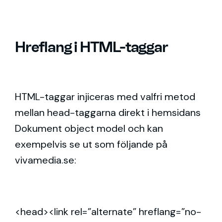
Hreflang i HTML-taggar
HTML-taggar injiceras med valfri metod
mellan head-taggarna direkt i hemsidans
Dokument object model och kan
exempelvis se ut som följande på
vivamedia.se:
<head>
<link
rel
=
”alternate”
hreflang
=
”no-