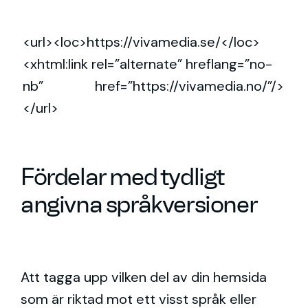
<url><loc>https://vivamedia.se/</loc>
<xhtml:link rel=”alternate” hreflang=”no-
nb” href=”https://vivamedia.no/”/>
</url>
Fördelar med tydligt
angivna språkversioner
Att tagga upp vilken del av din hemsida
som är riktad mot ett visst språk eller