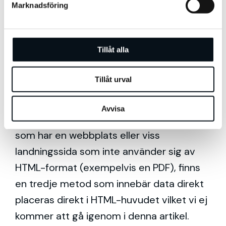
Vart på hemsidan skall Hreflang-datan
Marknadsföring
v
placeras och vilka giltiga metoder finns för
a
att implementera denna?
l
Tillåt alla
Tillåt urval
Svaret är tredelat kan man säga. I
huvudsak finns två metoder: HTML-taggar
Avvisa
i header & metadata i sitemap. För dig
som har en webbplats eller viss
landningssida som inte använder sig av
HTML-format (exempelvis en PDF), finns
en tredje metod som innebär data direkt
placeras direkt i HTML-huvudet vilket vi ej
kommer att gå igenom i denna artikel.