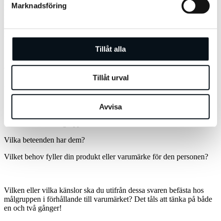
Marknadsföring
kommuniceras längre ned i resan mot köp. Ta även in vem din
målgrupp är i förhållande till produkten eller erbjudandet, är din
kund av den mer rationella och kalkylerande sorten behöver du
kommunicera en känsla av förnuftig investering.
Tillåt alla
Viktiga frågor att ställa sig när ni sätter
Tillåt urval
er marknadsstrategi
Avvisa
Vad vet du om målgruppen?
Vilka beteenden har dem?
Vilket behov fyller din produkt eller varumärke för den personen?
Vilken eller vilka känslor ska du utifrån dessa svaren befästa hos
målgruppen i förhållande till varumärket? Det tåls att tänka på både
en och två gånger!