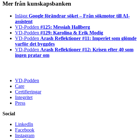
Mer från kunskapsbanken
Inlägg
Google förändrar söket – Från sökmotor till AI-
assistent
VD-Podden
#125: Messiah Hallberg
VD-Podden
#129: Karolina & Erik Modig
VD-Podden
Arash Reflektioner #11: Imperiet som glömde
varför det byggdes
VD-Podden
Arash Reflektioner #12: Krisen efter 40 som
ingen pratar om
VD-Podden
Care
Certifieringar
Integritet
Press
Social
LinkedIn
Facebook
Instagram