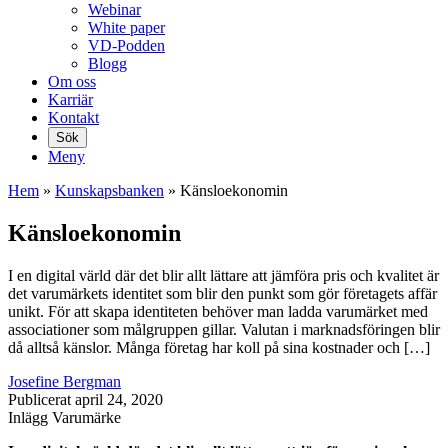
Webinar
White paper
VD-Podden
Blogg
Om oss
Karriär
Kontakt
Sök
Meny
Hem
»
Kunskaps­banken
»
Känsloekonomin
Känsloekonomin
I en digital värld där det blir allt lättare att jämföra pris och kvalitet är
det varumärkets identitet som blir den punkt som gör företagets affär
unikt. För att skapa identiteten behöver man ladda varumärket med
associationer som målgruppen gillar. Valutan i marknadsföringen blir
då alltså känslor. Många företag har koll på sina kostnader och […]
Josefine Bergman
Publicerat
april 24, 2020
Inlägg
Varumärke