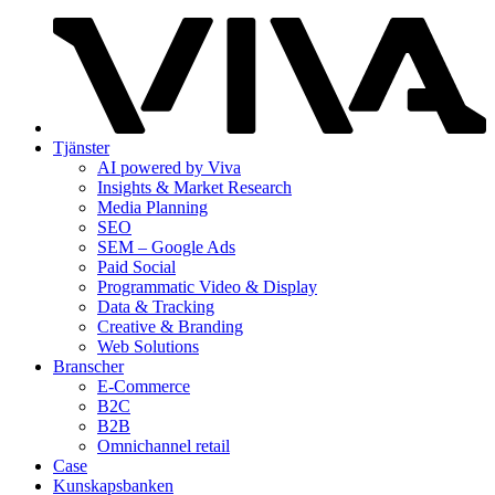
Tjänster
AI powered by Viva
Insights & Market Research
Media Planning
SEO
SEM – Google Ads
Paid Social
Programmatic Video & Display
Data & Tracking
Creative & Branding
Web Solutions
Branscher
E-Commerce
B2C
B2B
Omnichannel retail
Case
Kunskaps­banken