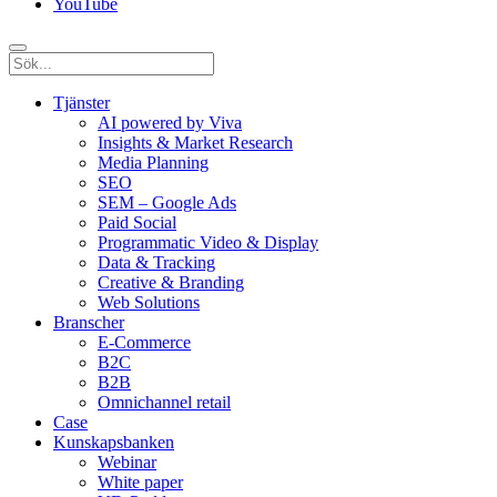
YouTube
Tjänster
AI powered by Viva
Insights & Market Research
Media Planning
SEO
SEM – Google Ads
Paid Social
Programmatic Video & Display
Data & Tracking
Creative & Branding
Web Solutions
Branscher
E-Commerce
B2C
B2B
Omnichannel retail
Case
Kunskaps­banken
Webinar
White paper