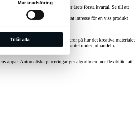
Marknadsföring
nder julperioden än de var under årets första kvartal. Se till att
r att visas för personer som visat intresse för en viss produkt
Tillåt alla
r att 60 % av en annons framgång beror på hur det kreativa materialet
rsta sekunden bör vara av största prioritet under julhandeln.
ns appar. Automatiska placeringar ger algoritmen mer flexibilitet att