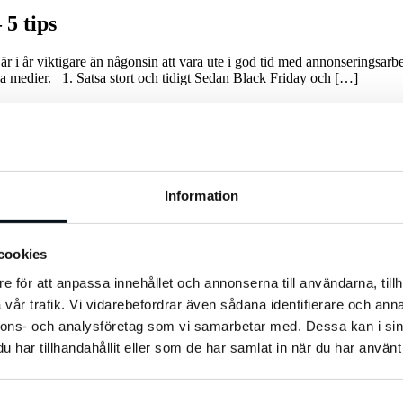
 5 tips
t är i år viktigare än någonsin att vara ute i god tid med annonserings
la medier. 1. Satsa stort och tidigt Sedan Black Friday och […]
ch det är i år viktigare än någonsin att vara ute i god tid med an
julhandeln på sociala medier.
Information
cookies
 november kommit att bli en budskapsmässigt tung månad med hög konku
esurser på att optimera kampanjstrategier och identifiera målgrupper. En
e för att anpassa innehållet och annonserna till användarna, tillh
p redan klara då. 24 % av de som genomförde sin julhandel via mobilen
vår trafik. Vi vidarebefordrar även sådana identifierare och anna
nnons- och analysföretag som vi samarbetar med. Dessa kan i sin
handeln. Allt fler konsumenter finner dock det de ska köpa på sina mobi
har tillhandahållit eller som de har samlat in när du har använt 
iker och butikers hemsidor). Det är därför av stor vikt att förlänga fön