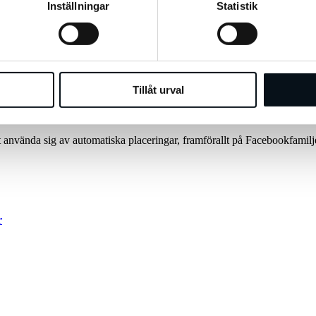
Inställningar
Statistik
l var brittiska kvinnor 54 % mer benägna att köpa elektronikprodukter u
eteendet under julperioden.
tannonser för breda målgrupper (DPA Broad Audience). Annonsen komme
 till nya kunder under julhandeln.
Tillåt urval
und hinner avgöra om det hen ser i flödet är intressant. Facebook mena
 materialet till annonserna och fånga konsumentens intresse under den fö
t använda sig av automatiska placeringar, framförallt på Facebookfamilje
r