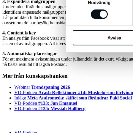
3. Expandera målgruppen
Nödvändig
Under julen förändras målgruppernas köpbeteende drastiskt. Som exempe
identifiera anpassade målgrupper med hänsyn till det förändrade köpb
Låt produkten hitta konsumenten genom att använda dynamiska produk
oavsett om de har besökt hemsidan eller inte. Ett utmärkt sätt att nå ut
4. Content is key
Avvisa
En analys från Facebook visar att en person mellan 20-30 år på en sek
tas emot av målgruppen. Att investera tid på att optimera det kreativa
5. Automatiska placeringar
För att maximera avkastningen under julhandeln är det extra viktigt at
nå bästa resultat till lägsta kostnad.
Mer från kunskapsbanken
Webinar
Trendspaning 2026
VD-Podden
Arash Reflektioner #14: Muskeln som förtvina
Inlägg
Meta Andromeda: skiftet som förändrar Paid Social
VD-Podden
#133: Jan Emanuel
VD-Podden
#125: Messiah Hallberg
VD-Podden