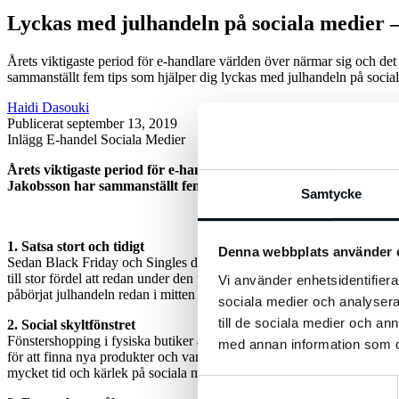
Lyckas med julhandeln på sociala medier –
Årets viktigaste period för e-handlare världen över närmar sig och de
sammanställt fem tips som hjälper dig lyckas med julhandeln på socia
Haidi Dasouki
Publicerat
september 13, 2019
Inlägg
E-handel
Sociala Medier
Årets viktigaste period för e-handlare världen över närmar sig o
Jakobsson har sammanställt fem tips som hjälper dig lyckas med 
Samtycke
1. Satsa stort och tidigt
Denna webbplats använder 
Sedan Black Friday och Singles days stora genomslag i Sverige har
till stor fördel att redan under den tidiga hösten investera tid och r
Vi använder enhetsidentifierar
påbörjat julhandeln redan i mitten på november och 11 % var i princi
sociala medier och analysera 
till de sociala medier och a
2. Social skyltfönstret
Fönstershopping i fysiska butiker är sedan länge en ikonisk del av jul
med annan information som du 
för att finna nya produkter och varumärken (de andra två är fysiska but
mycket tid och kärlek på sociala medier under julperioden.
Samtyckesval