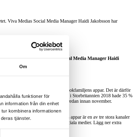
arbetet. Viva Medias Social Media Manager Haidi Jakobsson har
nonseringsarbetet. Viva Medias Social Media Manager Haidi
Om
rrens om annonsutrymmet i Facebookfamiljens appar. Det är därför
ligt en undersökning bland konsumenter i Storbritannien 2018 hade 35 %
andahålla funktioner för
 uppger att de påbörjade julhandeln redan innan november.
n information från din enhet
 tur kombinera informationen
ler och menar att Facebookfamiljens appar är en av tre stora kanaler
deras tjänster.
stershoppingen till det mobila och sociala medier. Lägg ner extra