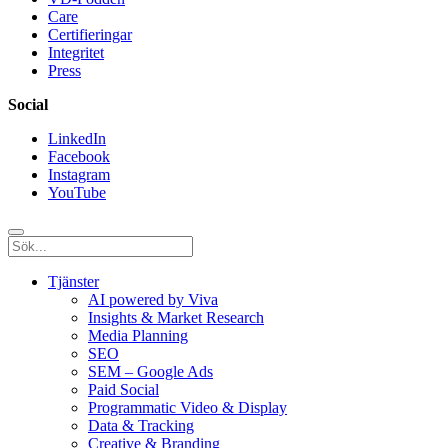
Care
Certifieringar
Integritet
Press
Social
LinkedIn
Facebook
Instagram
YouTube
Tjänster
AI powered by Viva
Insights & Market Research
Media Planning
SEO
SEM – Google Ads
Paid Social
Programmatic Video & Display
Data & Tracking
Creative & Branding