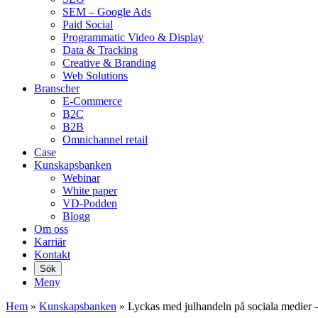
SEM – Google Ads
Paid Social
Programmatic Video & Display
Data & Tracking
Creative & Branding
Web Solutions
Branscher
E-Commerce
B2C
B2B
Omnichannel retail
Case
Kunskaps­banken
Webinar
White paper
VD-Podden
Blogg
Om oss
Karriär
Kontakt
Sök
Meny
Hem
»
Kunskaps­banken
»
Lyckas med julhandeln på sociala medier –