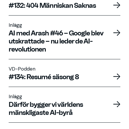
#132: 404 Människan Saknas
Inlägg
AI med Arash #46 – Google blev
utskrattade – nu leder de AI-
revolutionen
VD-Podden
#134: Resumé säsong 8
Inlägg
Därför bygger vi världens
mänskligaste AI-byrå