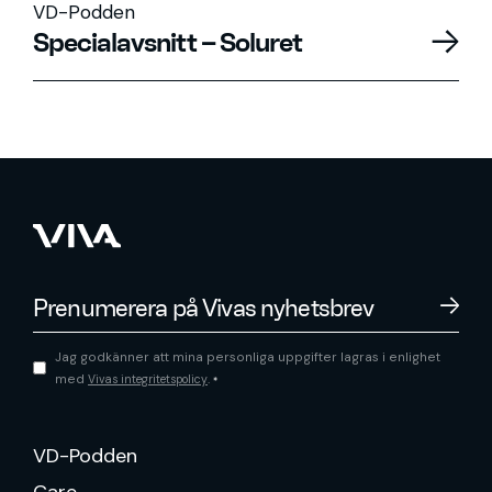
VD-Podden
Specialavsnitt – Soluret
Jag godkänner att mina personliga uppgifter lagras i enlighet
med
.
Vivas integritetspolicy
*
VD-Podden
Care