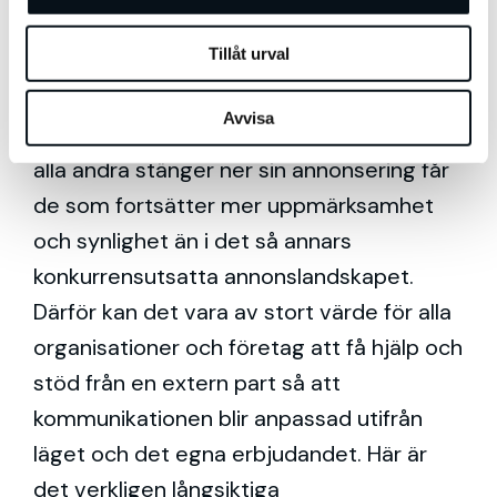
Att anpassa sig snabbt till det förändrade
Tillåt urval
läget fortsätta kommunicera genom
lågkonjunkturer och kriser är att föredra
Avvisa
om man vill vinna marknadsandelar. När
alla andra stänger ner sin annonsering får
de som fortsätter mer uppmärksamhet
och synlighet än i det så annars
konkurrensutsatta annonslandskapet.
Därför kan det vara av stort värde för alla
organisationer och företag att få hjälp och
stöd från en extern part så att
kommunikationen blir anpassad utifrån
läget och det egna erbjudandet. Här är
det verkligen långsiktiga