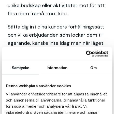
unika budskap eller aktiviteter mot för att
föra dem framåt mot köp.
Sätta dig in i dina kunders förhållningssätt
och vilka erbjudanden som lockar dem till
agerande, kanske inte idag men när läget
vänder behöver du finnas i din målgrupps
tankar. En tanke att ha med sig är att för
bara 20 år sedan hade ingen ett behov av
Samtycke
Information
Om
en iPad, det behovet har Apple helt och
hållet själva byggt upp och skapat. Vilket
Denna webbplats använder cookies
gjordes med kontinuerlig och frekvent
Vi använder enhetsidentifierare för att anpassa innehållet
marknadsföring.
och annonserna till användarna, tillhandahålla funktioner
för sociala medier och analysera vår trafik. Vi
En annan väg att gå är att ta tillfället att
vidarebefordrar även sådana identifierare och annan