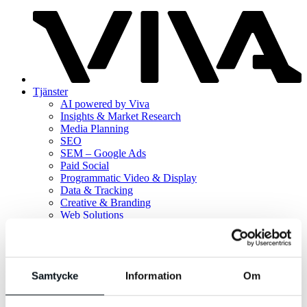
Tjänster
AI powered by Viva
Insights & Market Research
Media Planning
SEO
SEM – Google Ads
Paid Social
Programmatic Video & Display
Data & Tracking
Creative & Branding
Web Solutions
Branscher
E-Commerce
B2C
B2B
Samtycke
Information
Om
Omnichannel retail
Case
Kunskaps­banken