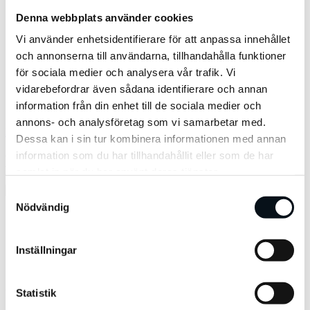
Webinar
Denna webbplats använder cookies
White paper
VD-Podden
Vi använder enhetsidentifierare för att anpassa innehållet
Blogg
och annonserna till användarna, tillhandahålla funktioner
Om oss
Karriär
för sociala medier och analysera vår trafik. Vi
Kontakt
vidarebefordrar även sådana identifierare och annan
Sök
information från din enhet till de sociala medier och
Meny
annons- och analysföretag som vi samarbetar med.
Hem
»
Pressmeddelande
Dessa kan i sin tur kombinera informationen med annan
information som du har tillhandahållit eller som de har
Etikett:
Pressmeddelande
samlat in när du har använt deras tjänster.
Samtyckesval
Nödvändig
VD-Podden
Care
Certifieringar
Inställningar
Integritet
Press
Social
Statistik