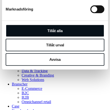
LinkedIn
Facebook
Marknadsföring
Instagram
YouTube
Tillåt alla
Tjänster
AI powered by Viva
Insights & Market Research
Tillåt urval
Media Planning
SEO
SEM – Google Ads
Avvisa
Paid Social
Programmatic Video & Display
Data & Tracking
Creative & Branding
Web Solutions
Branscher
E-Commerce
B2C
B2B
Omnichannel retail
Case