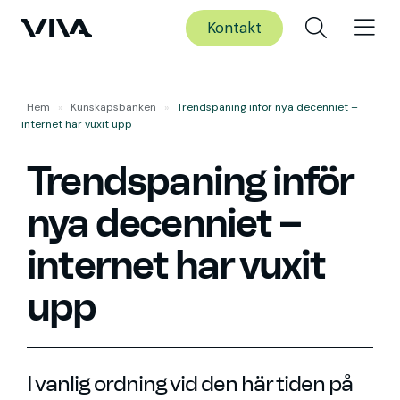
Kontakt
Hem
»
Kunskaps­banken
»
Trendspaning inför nya decenniet –
internet har vuxit upp
Trendspaning inför
nya decenniet –
internet har vuxit
upp
I vanlig ordning vid den här tiden på