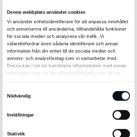
därmed den vuxna fasen av internet är
Denna webbplats använder cookies
det en spännande tid vi går till mötes. Jag
Vi använder enhetsidentifierare för att anpassa innehållet
tänker med stora penseldrag kort ge mina
och annonserna till användarna, tillhandahålla funktioner
prediktioner av några områden som jag
för sociala medier och analysera vår trafik. Vi
tror kommer prägla decenniet mest, och
vidarebefordrar även sådana identifierare och annan
information från din enhet till de sociala medier och
vi börjar med den största hajpen AI.
annons- och analysföretag som vi samarbetar med.
Dessa kan i sin tur kombinera informationen med annan
information som du har tillhandahållit eller som de har
samlat in när du har använt deras tjänster.
AI
S
Nödvändig
a
m
t
Inställningar
Jag tror inte vi riktigt förstår vidden av AI
y
och vad det kommer tillföra företag och
c
k
Statistik
mänskligheten i stort. AI kommer inte vara