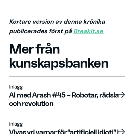
Kortare version av denna krönika
publicerades först på
Breakit.se
Mer från
kunskapsbanken
Inlägg
AI med Arash #45 – Robotar, rädsla
och revolution
Inlägg
Vivas vd varnar för “artificiell idioti” i