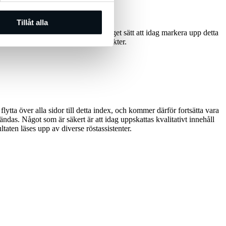
Tillåt alla
esökare till sin sida. Det finns inget sätt att idag markera upp detta
listor för att lyfta fram viktiga punkter.
ytta över alla sidor till detta index, och kommer därför fortsätta vara
das. Något som är säkert är att idag uppskattas kvalitativt innehåll
taten läses upp av diverse röstassistenter.