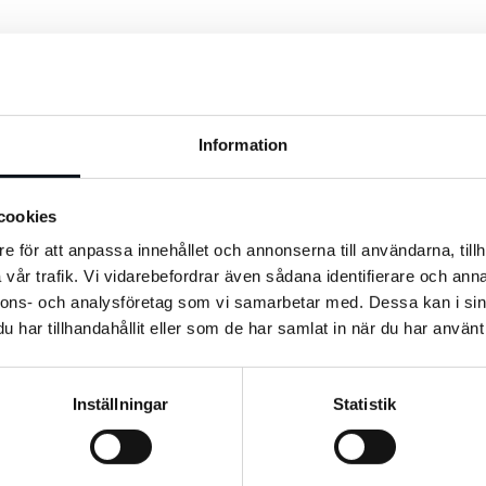
så. Några praktiska tips när man börjar jobba för är att få en snabb sida
Information
 Assistant. Det finns nu ett antal röstassistenter på marknaden och de
cookies
nt och Google Home funnits på svenska marknaden under några månader 
e för att anpassa innehållet och annonserna till användarna, tillh
vår trafik. Vi vidarebefordrar även sådana identifierare och anna
nnons- och analysföretag som vi samarbetar med. Dessa kan i sin
har tillhandahållit eller som de har samlat in när du har använt 
ll för Google. Även i Google Quality Raters Guidelines nämns att ett got
Inställningar
Statistik
in sida länkad, men att bli omnämnd i ett positivt sammanhang bidrar som 
kresultatet