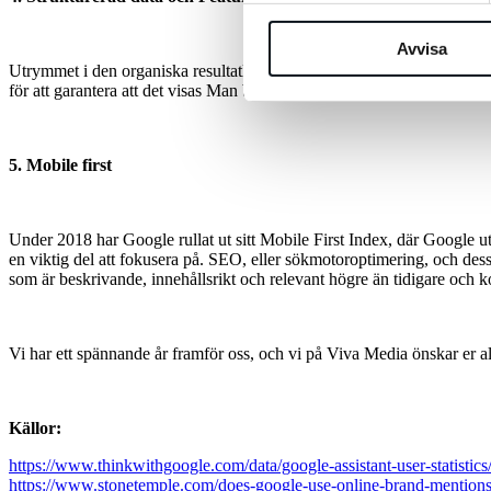
Avvisa
Utrymmet i den organiska resultatlistan minskar allt mer och därför bö
för att garantera att det visas Man bör dock jobba med strukturerad data
5. Mobile first
Under 2018 har Google rullat ut sitt Mobile First Index, där Google utg
en viktig del att fokusera på. SEO, eller sökmotoroptimering, och dess
som är beskrivande, innehållsrikt och relevant högre än tidigare och ko
Vi har ett spännande år framför oss, och vi på Viva Media önskar er all
Källor:
https://www.thinkwithgoogle.com/data/google-assistant-user-statistics
https://www.stonetemple.com/does-google-use-online-brand-mentions-