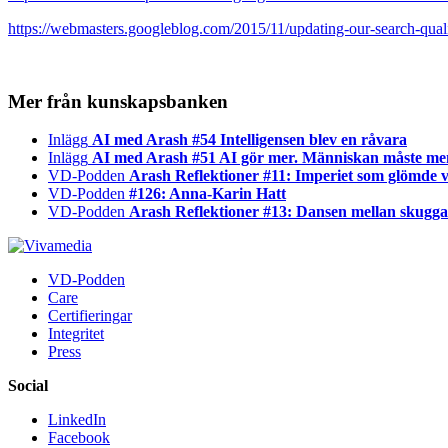
https://webmasters.googleblog.com/2015/11/updating-our-search-quali
Mer från kunskapsbanken
Inlägg
AI med Arash #54 Intelligensen blev en råvara
Inlägg
AI med Arash #51 AI gör mer. Människan måste me
VD-Podden
Arash Reflektioner #11: Imperiet som glömde v
VD-Podden
#126: Anna-Karin Hatt
VD-Podden
Arash Reflektioner #13: Dansen mellan skugga 
VD-Podden
Care
Certifieringar
Integritet
Press
Social
LinkedIn
Facebook