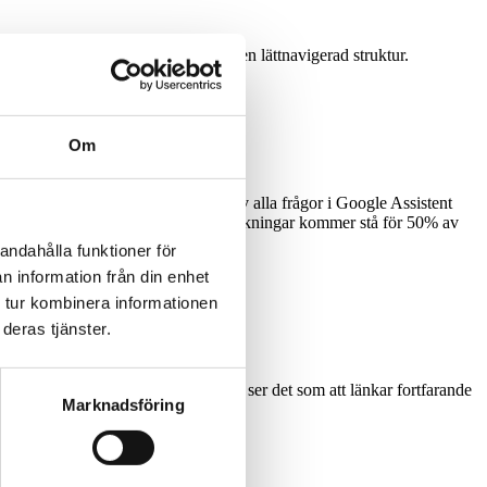
/upplevelse är tydligt innehåll och en lättnavigerad struktur.
Om
 blir allt mer sofistikerade.70% av alla frågor i Google Assistent
och till 2020 spår Google att röstsökningar kommer stå för 50% av
andahålla funktioner för
n information från din enhet
 tur kombinera informationen
deras tjänster.
t rykte har positiva effekter. Många ser det som att länkar fortfarande
Marknadsföring
en positiv faktor till rankingen.