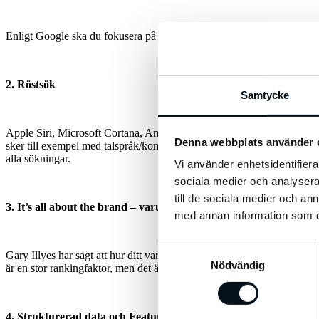
Enligt Google ska du fokusera på användaren så löser sig allt annat ock
2. Röstsök
Samtycke
Apple Siri, Microsoft Cortana, Amazon Alexa, Samsung Bixby och Google
Denna webbplats använder 
sker till exempel med talspråk/konversation. Nu har Google Assiste
alla sökningar.
Vi använder enhetsidentifierar
sociala medier och analysera 
till de sociala medier och a
3. It’s all about the brand – varumärke som en rankingfaktor
med annan information som du 
Samtyckesval
Gary Illyes har sagt att hur ditt varumärke nämns på internet spelar ro
Nödvändig
är en stor rankingfaktor, men det är kanske inte alltid möjligt att få s
4. Strukturerad data och Featured snippets / Utvalda utdrag i sö