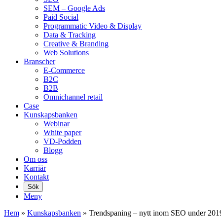
SEM – Google Ads
Paid Social
Programmatic Video & Display
Data & Tracking
Creative & Branding
Web Solutions
Branscher
E-Commerce
B2C
B2B
Omnichannel retail
Case
Kunskaps­banken
Webinar
White paper
VD-Podden
Blogg
Om oss
Karriär
Kontakt
Sök
Meny
Hem
»
Kunskaps­banken
»
Trendspaning – nytt inom SEO under 201