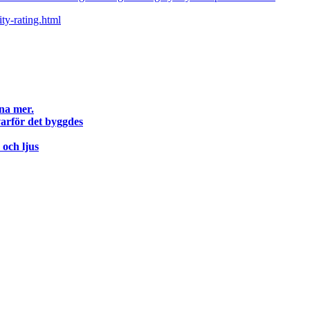
ty-rating.html
na mer.
arför det byggdes
och ljus