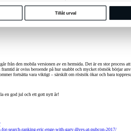
Tillåt urval
r man ta så mycket utrymme man kan för att synas och hjälpa/vägleda en b
, ha en tydlig och beskrivande ingress, tydlig rubrikstruktur och använd 
år från den mobila versionen av en hemsida. Det är en stor process att fl
 framtid är oviss beroende på hur snabbt och mycket röstsök börjar använ
mmer fortsätta vara viktigt – särskilt om röstsök ökar och bara toppresul
a en god jul och ett gott nytt år!
/
for-search-ranking-eric-enge-with-gary-illyes-at-pubcon-2017/