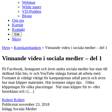
Webinar
White paper
VD-Podden
Blogg
Om oss
Karriär
Kontakt
Sök
Meny
Hem
»
Kunskaps­banken
»
Vinnande video i sociala medier – del 1
Vinnande video i sociala medier – del 1
På Facebook, Instagram och även andra sociala medier har man till
skillnad från bio, tv och YouTube många format att arbeta med.
Formatet är väldigt viktigt för kampanjernas utfall precis och även
hur man klipper materialet. Här kommer några tips. Olika
klippningar för olika placeringar När man klipper för tv- eller
bioreklam och i […]
Robert Rollert
Publicerat
november 23, 2018
Inlägg
Sociala Medier