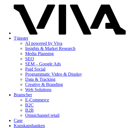
Tjänster
AI powered by Viva
Insights & Market Research
Media Planning
SEO
SEM – Google Ads
Paid Social
Programmatic Video & Display
Data & Tracking
Creative & Branding
Web Solutions
Branscher
E-Commerce
B2C
B2B
Omnichannel retail
Case
Kunskaps­banken