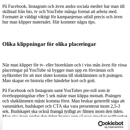
På Facebook, Instagram och även andra sociala medier har man till
skillnad från bio, tv och YouTube många format att arbeta med.
Formatet är väldigt viktigt för kampanjernas utfall precis och även
hur man klipper materialet. Här kommer några tips.
Olika klippningar för olika placeringar
När man klipper för tv- eller bioreklam och i viss mån även för vissa
placeringar på YouTube så bygger man upp en förväntan och
nyfikenhet för att mot slutet komma till slutklämmen och poängen.
Man skapar en historia eller händelse kort och gott.
På Facebook och Instagram samt YouTubes pre-roll som är
överhoppningsbar efter 5 sek måste man klippa motsatt. Poängen
och slutklämmen måste komma först. Man brukar generellt säga att
varumärket, budskapet och CTA ska vara presenterat inom 2,5-3
sek. Budskapet ska också framgå tydligt av filmen inom den tiden.
Man ska även under den tiden bygga upp så pass mycket nyfikenhet
att man får folk att se klart filmen. Om man får en hög frekvens och
lång genomsnittstid på visningen av videon kommer man få en