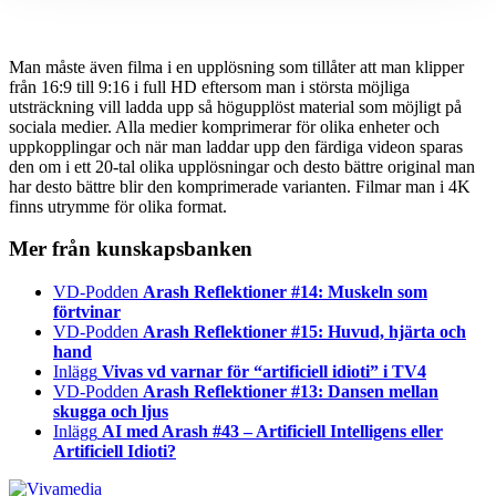
Man måste även filma i en upplösning som tillåter att man klipper
från 16:9 till 9:16 i full HD eftersom man i största möjliga
utsträckning vill ladda upp så högupplöst material som möjligt på
sociala medier. Alla medier komprimerar för olika enheter och
uppkopplingar och när man laddar upp den färdiga videon sparas
den om i ett 20-tal olika upplösningar och desto bättre original man
har desto bättre blir den komprimerade varianten. Filmar man i 4K
finns utrymme för olika format.
Mer från kunskapsbanken
VD-Podden
Arash Reflektioner #14: Muskeln som
förtvinar
VD-Podden
Arash Reflektioner #15: Huvud, hjärta och
hand
Inlägg
Vivas vd varnar för “artificiell idioti” i TV4
VD-Podden
Arash Reflektioner #13: Dansen mellan
skugga och ljus
Inlägg
AI med Arash #43 – Artificiell Intelligens eller
Artificiell Idioti?