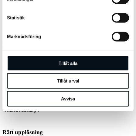
”Längden på video på sociala medier bör vara så lång
Statistik
som det behövs men så kort det är möjligt”
Marknadsföring
Format
Tillåt alla
Om man bara ska ha ett format rekommenderar jag 1:1, nästa format
bör vara 4:5, därefter 9:16 och slutligen 16:9 som är det minst
användbara formatet på Facebook och Instagram.
Tillåt urval
När man filmar bör man hålla handlingen samlad så att man kan
beskära i alla format, från liggande 16:9 till stående 9:16. Man
Avvisa
behöver nödvändigtvis inte ha handlingen koncentrerad till centrum
eftersom man kan panorera vid klippningen men nyckelordet är en
”samlad handling”.
Rätt upplösning