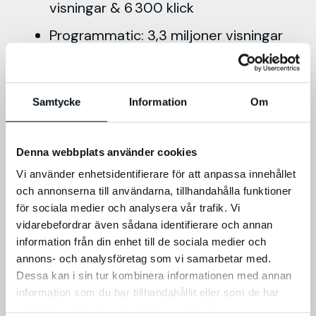
visningar & 6 300 klick
Programmatic: 3,3 miljoner visningar
& 5 000 klick
YouTube: 180 000 visningar & 44 000
Samtycke
Information
Om
unika användare
Streams: 490 643 visningar på 84 282
Denna webbplats använder cookies
enheter
Vi använder enhetsidentifierare för att anpassa innehållet
Sökannonser: 8 464 visningar & 3 511
och annonserna till användarna, tillhandahålla funktioner
klick
för sociala medier och analysera vår trafik. Vi
vidarebefordrar även sådana identifierare och annan
Ett träffsäkert budskap
information från din enhet till de sociala medier och
annons- och analysföretag som vi samarbetar med.
Dessa kan i sin tur kombinera informationen med annan
I vårt strategiska arbete för Elbutik tog vi
information som du har tillhandahållit eller som de har
fram det bärande budskapet “Din koppling
samlat in när du har använt deras tjänster.