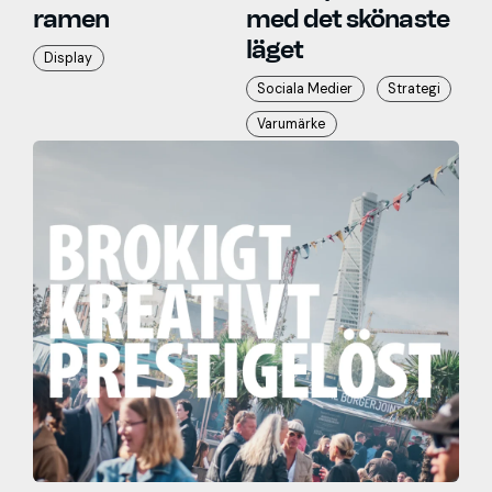
ramen
med det skönaste
läget
Display
Sociala Medier
Strategi
Varumärke