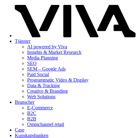
Tjänster
AI powered by Viva
Insights & Market Research
Media Planning
SEO
SEM – Google Ads
Paid Social
Programmatic Video & Display
Data & Tracking
Creative & Branding
Web Solutions
Branscher
E-Commerce
B2C
B2B
Omnichannel retail
Case
Kunskaps­banken