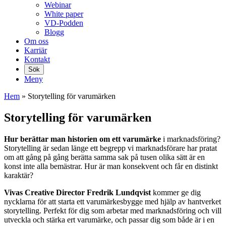
Webinar
White paper
VD-Podden
Blogg
Om oss
Karriär
Kontakt
Sök
Meny
Hem
»
Storytelling för varumärken
Storytelling för varumärken
Hur berättar man historien om ett varumärke
i marknadsföring?
Storytelling är sedan länge ett begrepp vi marknadsförare har pratat
om att gång på gång berätta samma sak på tusen olika sätt är en
konst inte alla bemästrar. Hur är man konsekvent och får en distinkt
karaktär?
Vivas Creative Director Fredrik Lundqvist
kommer ge dig
nycklarna för att starta ett varumärkesbygge med hjälp av hantverket
storytelling. Perfekt för dig som arbetar med marknadsföring och vill
utveckla och stärka ert varumärke, och passar dig som både är i en