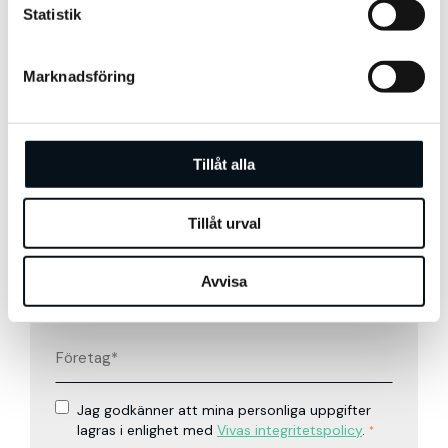
k
Statistik
e
s
Marknadsföring
v
a
l
Tillåt alla
Tillåt urval
Avvisa
Jag godkänner att mina personliga uppgifter
lagras i enlighet med
Vivas integritetspolicy
.
*