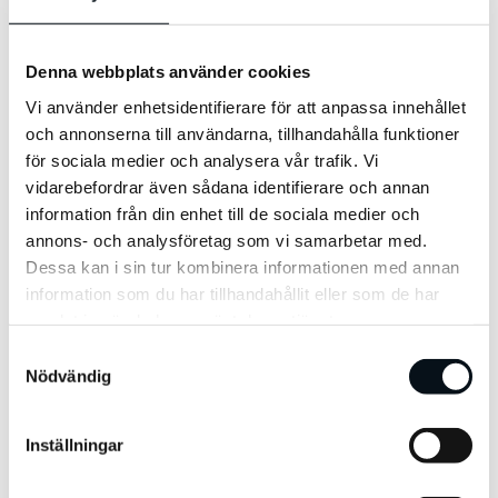
Marketing på
Handelshögskolan i
Denna webbplats använder cookies
Stockholm
Vi använder enhetsidentifierare för att anpassa innehållet
Arash Gilan
och annonserna till användarna, tillhandahålla funktioner
för sociala medier och analysera vår trafik. Vi
VD, Viva Media
vidarebefordrar även sådana identifierare och annan
information från din enhet till de sociala medier och
annons- och analysföretag som vi samarbetar med.
Dessa kan i sin tur kombinera informationen med annan
information som du har tillhandahållit eller som de har
Lås upp innehållet
samlat in när du har använt deras tjänster.
genom att fylla i dina
S
Nödvändig
a
uppgifter
m
t
Inställningar
y
Fält markerade med en
är obligatoriskt
*
c