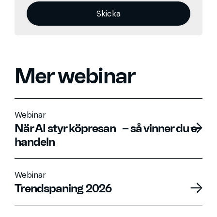
Mer webinar
Webinar
När AI styr köpresan – så vinner du e-
handeln
Webinar
Trendspaning 2026