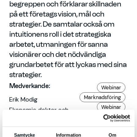
begreppen och förklarar skillnaden
på ett företags vision, mål och
strategier. De samtalar också om
intuitionens roll i det strategiska
arbetet, utmaningen för sanna
visionärer och det nödvändiga
grundarbetet för att lyckas med sina
strategier.
Medverkande:
Webinar
Marknadsföring
Erik Modig
Webinar
Ekonomie doktor och
forskare vid Center
for Consumer
Samtycke
Information
Om