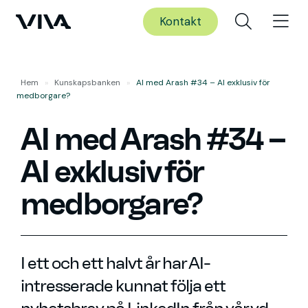
Kontakt
Hem
»
Kunskaps­banken
»
AI med Arash #34 – AI exklusiv för
medborgare?
AI med Arash #34 –
AI exklusiv för
medborgare?
I ett och ett halvt år har AI-
intresserade kunnat följa ett