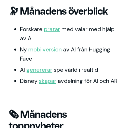
🔭 Månadens överblick
Forskare
pratar
med valar med hjälp
av AI
Ny
mobilversion
av AI från Hugging
Face
AI
genererar
spelvärld i realtid
Disney
skapar
avdelning för AI och AR
🗞️ Månadens
toppnyheter