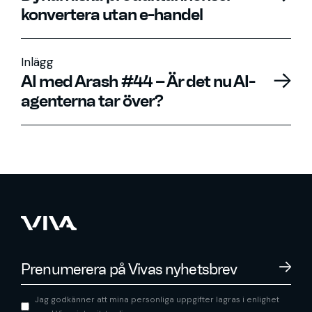
konvertera utan e-handel
Inlägg
AI med Arash #44 – Är det nu AI-
agenterna tar över?
Jag godkänner att mina personliga uppgifter lagras i enlighet