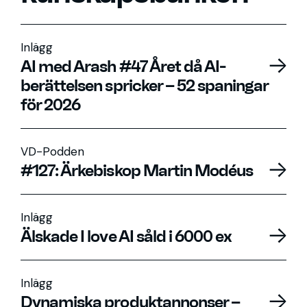
Inlägg
AI med Arash #47 Året då AI-
berättelsen spricker – 52 spaningar
för 2026
VD-Podden
#127: Ärkebiskop Martin Modéus
Inlägg
Älskade I love AI såld i 6000 ex
Inlägg
Dynamiska produktannonser –