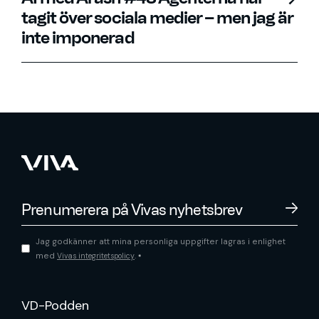
tagit över sociala medier – men jag är
inte imponerad
Jag godkänner att mina personliga uppgifter lagras i enlighet
med
.
Vivas integritetspolicy
*
VD-Podden