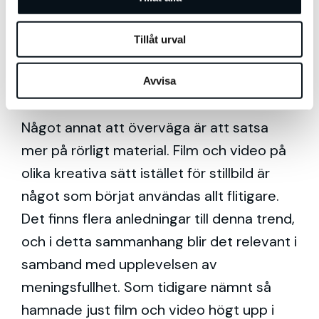
dem framtida forskning och så bidrar din
Tillåt urval
kommunikation till att sprida kunskap om
bröstcancer. Helt klart ett exempel på
Avvisa
mervärde som skapar meningsfullhet.
Något annat att överväga är att satsa
mer på rörligt material. Film och video på
olika kreativa sätt istället för stillbild är
något som börjat användas allt flitigare.
Det finns flera anledningar till denna trend,
och i detta sammanhang blir det relevant i
samband med upplevelsen av
meningsfullhet. Som tidigare nämnt så
hamnade just film och video högt upp i