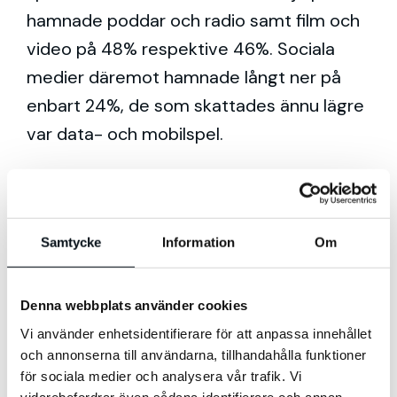
hamnade poddar och radio samt film och
video på 48% respektive 46%. Sociala
medier däremot hamnade långt ner på
enbart 24%, de som skattades ännu lägre
var data- och mobilspel.
Med det här i åtanke är det då viktigt
att ställa sig frågan; hur ska företag
utforma innehåll på sociala medier för
Samtycke
Information
Om
att det ska uppfattas som värdefullt?
Detta är en svår nöt att knäcka, men
Denna webbplats använder cookies
det finns en del knep att att ta till.
Vi använder enhetsidentifierare för att anpassa innehållet
och annonserna till användarna, tillhandahålla funktioner
En otroligt viktig aspekt är att vara
för sociala medier och analysera vår trafik. Vi
medveten om vilken målgrupp innehållet
vidarebefordrar även sådana identifierare och annan