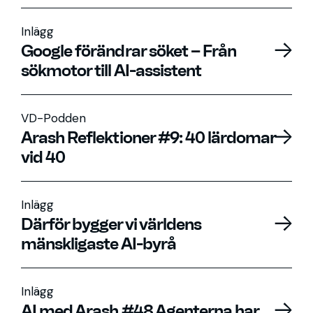
Inlägg
Google förändrar söket – Från
sökmotor till AI-assistent
VD-Podden
Arash Reflektioner #9: 40 lärdomar
vid 40
Inlägg
Därför bygger vi världens
mänskligaste AI-byrå
Inlägg
AI med Arash #48 Agenterna har