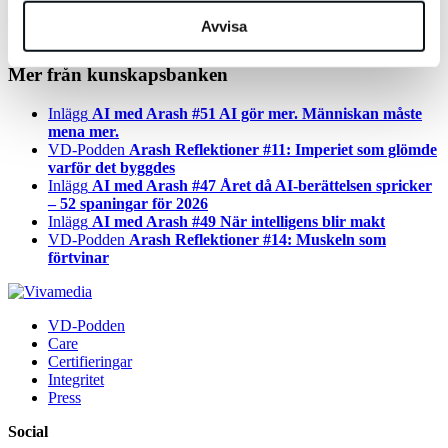
användarupplevelse. Vi kommer fortsätta uppdatera er kring Medic
Avvisa
Update!
Mer från kunskapsbanken
Inlägg
AI med Arash #51 AI gör mer. Människan måste
mena mer.
VD-Podden
Arash Reflektioner #11: Imperiet som glömde
varför det byggdes
Inlägg
AI med Arash #47 Året då AI-berättelsen spricker
– 52 spaningar för 2026
Inlägg
AI med Arash #49 När intelligens blir makt
VD-Podden
Arash Reflektioner #14: Muskeln som
förtvinar
VD-Podden
Care
Certifieringar
Integritet
Press
Social