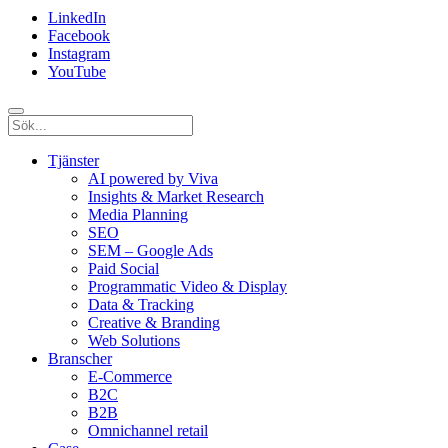
LinkedIn
Facebook
Instagram
YouTube
Tjänster
AI powered by Viva
Insights & Market Research
Media Planning
SEO
SEM – Google Ads
Paid Social
Programmatic Video & Display
Data & Tracking
Creative & Branding
Web Solutions
Branscher
E-Commerce
B2C
B2B
Omnichannel retail