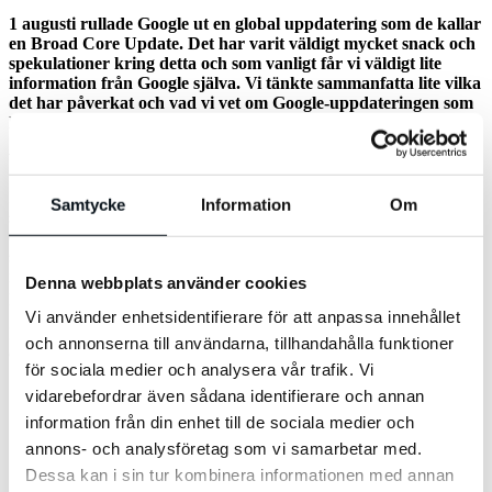
1 augusti rullade Google ut en global uppdatering som de kallar
en Broad Core Update. Det har varit väldigt mycket snack och
spekulationer kring detta och som vanligt får vi väldigt lite
information från Google själva. Vi tänkte sammanfatta lite vilka
det har påverkat och vad vi vet om Google-uppdateringen som
har fått namnet Medic Update.
Vilka påverkades av uppdateringen?
Initialt såg det framförallt ut som att Google Medic Update riktade in
Samtycke
Information
Om
sig på något man kallar ”YMYL” – Your Money Your Life. Detta är
en term man använder för specificerade sidor som innefattar ämnen
som bland annat hälsa, läkemedel, säkerhet och finans. Där av
namnet Medic Update. Men det har visat sig att uppdateringen
Denna webbplats använder cookies
påverkade betydligt fler än bara ”YMYL”-sajter.
Vi använder enhetsidentifierare för att anpassa innehållet
Här är ett exempel på hur Medic-uppdateringen har påverkat den
och annonserna till användarna, tillhandahålla funktioner
organiska synligheten på två webbplatser:
för sociala medier och analysera vår trafik. Vi
vidarebefordrar även sådana identifierare och annan
information från din enhet till de sociala medier och
annons- och analysföretag som vi samarbetar med.
Dessa kan i sin tur kombinera informationen med annan