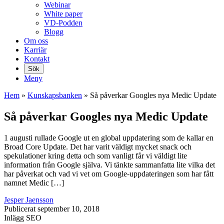
Webinar
White paper
VD-Podden
Blogg
Om oss
Karriär
Kontakt
Sök
Meny
Hem
»
Kunskaps­banken
»
Så påverkar Googles nya Medic Update
Så påverkar Googles nya Medic Update
1 augusti rullade Google ut en global uppdatering som de kallar en
Broad Core Update. Det har varit väldigt mycket snack och
spekulationer kring detta och som vanligt får vi väldigt lite
information från Google själva. Vi tänkte sammanfatta lite vilka det
har påverkat och vad vi vet om Google-uppdateringen som har fått
namnet Medic […]
Jesper Jaensson
Publicerat
september 10, 2018
Inlägg
SEO