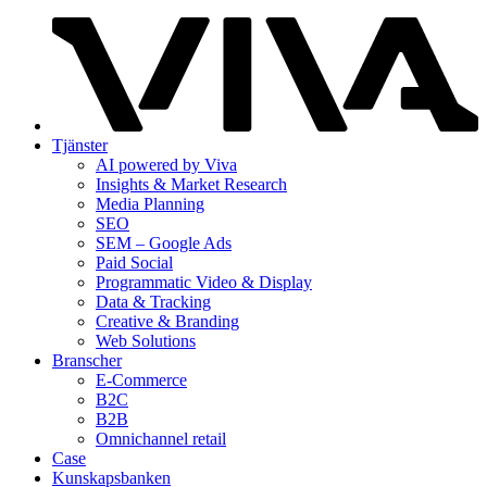
Tjänster
AI powered by Viva
Insights & Market Research
Media Planning
SEO
SEM – Google Ads
Paid Social
Programmatic Video & Display
Data & Tracking
Creative & Branding
Web Solutions
Branscher
E-Commerce
B2C
B2B
Omnichannel retail
Case
Kunskaps­banken