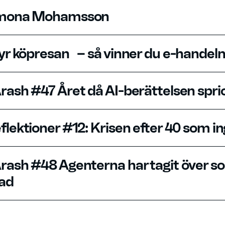
imona Mohamsson
tyr köpresan – så vinner du e-handel
rash #47 Året då AI-berättelsen spric
flektioner #12: Krisen efter 40 som i
rash #48 Agenterna har tagit över soc
ad