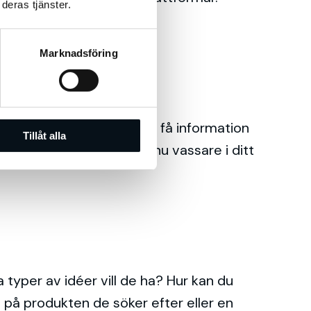
deras tjänster.
Marknadsföring
rest Analytics kan du både få information
Tillåt alla
bra verktyg för att bli ännu vassare i ditt
 typer av idéer vill de ha? Hur kan du
 på produkten de söker efter eller en