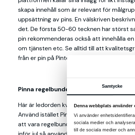
plattformen kallar sina inlägg för likt Inst
skapa innehåll som är relevant för målgrup
uppsättning av pins. En välskriven beskrivnin
det. De första 50-60 tecknen har störst sa
pin rekommenderas också att innehålla en l
om tjänsten etc. Se alltid till att kvalite
från er pin på Pinterest till webbplatsen.
Samtycke
Pinna regelbundet
Här är ledorden kvalitét framför kvantit
Denna webbplats använder 
Använd istället Pinterest egna schemaläggni
Vi använder enhetsidentifierar
sociala medier och analysera 
att vara regelbunden med ditt pinnande. Se
till de sociala medier och a
inför jul så använder människor Pinterest fö