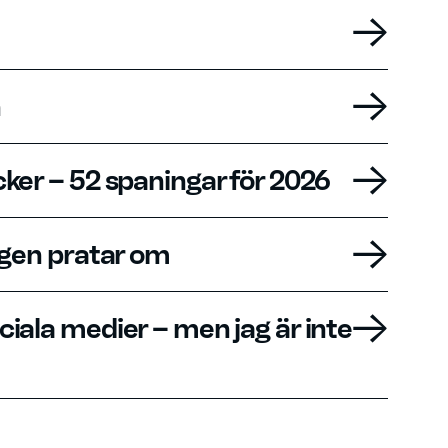
n
ker – 52 spaningar för 2026
ngen pratar om
iala medier – men jag är inte