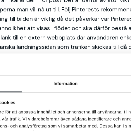
agram kallar dem för post. Det är därför av stor vik
perna man vill nå ut till. Följ Pinterests rekomme
g till bilden är viktig då det påverkar var Pinteres
nnolikhet att visas i flödet och ska därför bestå
änk till en extern webbplats där användaren enke
tsgranska landningssidan som trafiken skickas till 
Information
et. Att spamma genom att pinna väldigt många bi
cookies
ngsverktyg som låter dig planera pins upp till två
e för att anpassa innehållet och annonserna till användarna, tillh
vår trafik. Vi vidarebefordrar även sådana identifierare och anna
 även till att börja pinna säsongsinnehåll långt 
nnons- och analysföretag som vi samarbetar med. Dessa kan i sin
r att planera och inhämta inspiration långt innan d