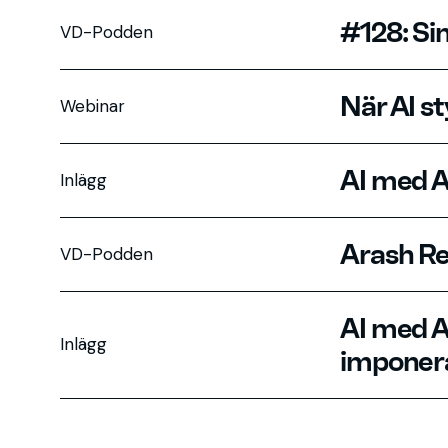
#128: S
VD-Podden
När AI s
Webinar
AI med A
Inlägg
Arash Re
VD-Podden
AI med A
Inlägg
imponer