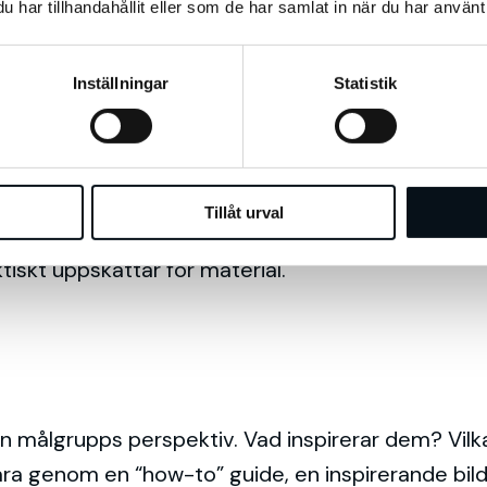
har tillhandahållit eller som de har samlat in när du har använt 
0-45 dagar i förväg.
Inställningar
Statistik
nto
lysverktyg behöver du ha ett företagskonto. I Pinte
Tillåt urval
ljare och aktivitet från din webbplats. Ett riktigt 
ktiskt uppskattar för material.
din målgrupps perspektiv. Vad inspirerar dem? Vilka
ara genom en “how-to” guide, en inspirerande bild