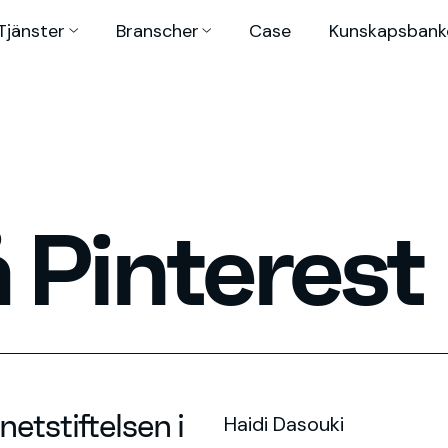
Tjänster
Branscher
Case
Kunskaps­bank
 Pinterest
etstiftelsen i
Haidi Dasouki