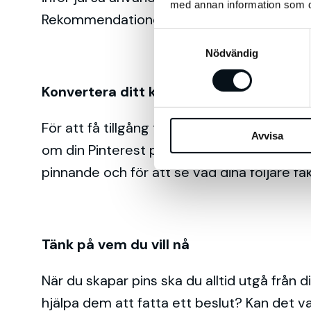
med annan information som du 
Rekommendationen är att börja pinna ca 3
S
Nödvändig
a
m
t
Konvertera ditt konto till ett företagsko
y
c
För att få tillgång till Pinterest egna ana
Avvisa
k
om din Pinterest plattform, analysera dina fö
e
pinnande och för att se vad dina följare fa
s
v
a
l
Tänk på vem du vill nå
När du skapar pins ska du alltid utgå från 
hjälpa dem att fatta ett beslut? Kan det v