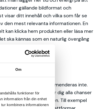
t att man lägger ner tid och energi på att
ndationer gällande bildformat och
t visar ditt innehåll och vilka som får se
 av den mest relevanta informationen. En
lt kan klicka hem produkten eller läsa mer
då det ska kännas som en naturlig övergång
Om
lder på samma gång rekommenderas inte.
 veckor i förväg. Det ger dig alla chanser
andahålla funktioner för
n information från din enhet
innan helgdagen är kommen. Till exempel
 tur kombinera informationen
e vänder sig till andra plattformar.