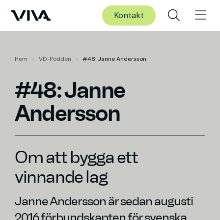
Kontakt
Hem
»
VD-Podden
»
#48: Janne Andersson
#48: Janne
Andersson
Om att bygga ett
vinnande lag
Janne Andersson är sedan augusti
2016 förbundskapten för svenska