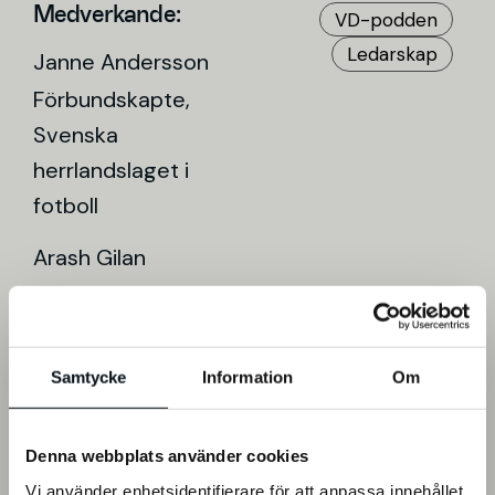
Medverkande:
VD-podden
Ledarskap
Janne Andersson
Förbundskapte,
Svenska
herrlandslaget i
fotboll
Arash Gilan
VD, Viva
Följ VD-podden:
Samtycke
Information
Om
Apple
Spotify
Acast
Facebook
Podcasts
Podcasts
Denna webbplats använder cookies
Vi använder enhetsidentifierare för att anpassa innehållet