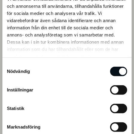
och annonserna till användarna, tillhandahålla funktioner
för sociala medier och analysera vår trafik. Vi
vidarebefordrar även sådana identifierare och annan
information från din enhet till de sociala medier och
annons- och analysföretag som vi samarbetar med.
Dessa kan i sin tur kombinera informationen med annan
information som du har tillhandahållit eller som de har
samlat in när du har använt deras tjänster.
S
Nödvändig
a
m
t
Inställningar
y
c
k
Statistik
e
s
Marknadsföring
v