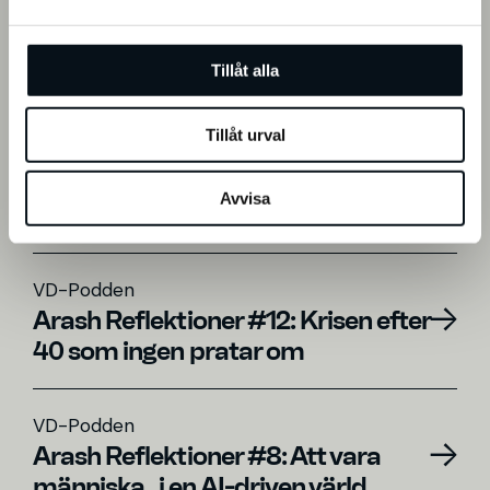
Mer från VD-
a
l
Podden
Tillåt alla
Tillåt urval
VD-Podden
Arash Reflektioner – När maskinen
Avvisa
tar över och mannen faller
VD-Podden
Arash Reflektioner #12: Krisen efter
40 som ingen pratar om
VD-Podden
Arash Reflektioner #8: Att vara
människa i en AI-driven värld