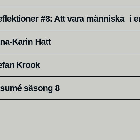
flektioner #8: Att vara människa i en
na-Karin Hatt
efan Krook
esumé säsong 8