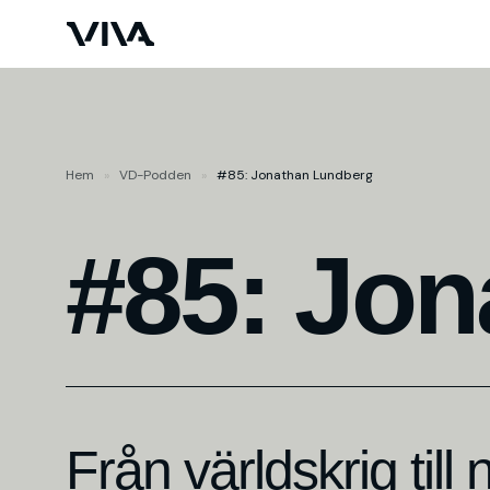
Hem
»
VD-Podden
»
#85: Jonathan Lundberg
#85: Jo
Från världskrig till 