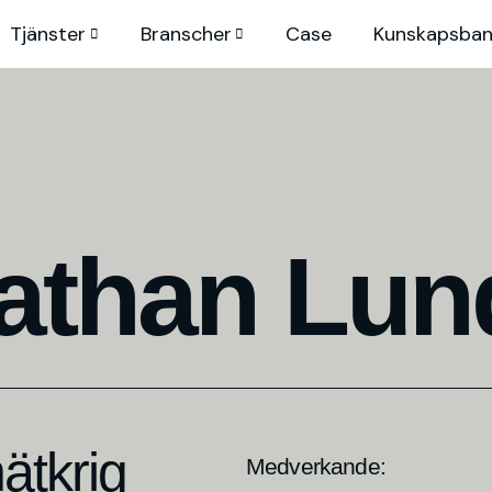
Tjänster
Branscher
Case
Kunskaps­ba
nathan Lun
nätkrig
Medverkande: