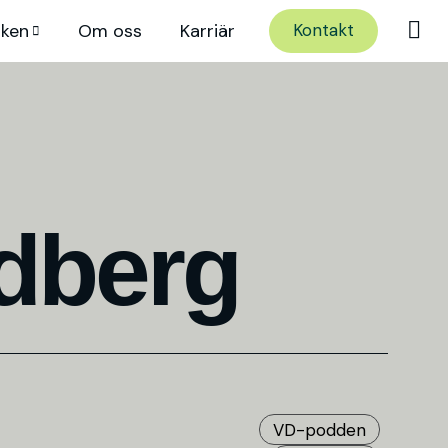
nken
Om oss
Karriär
Kontakt
dberg
VD-podden