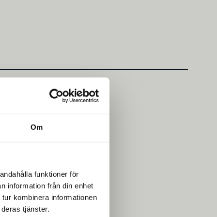
Om
andahålla funktioner för
n information från din enhet
 tur kombinera informationen
deras tjänster.