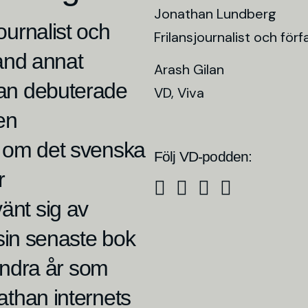
Jonathan Lundberg
ournalist och
Frilansjournalist och förf
land annat
Arash Gilan
Han debuterade
VD, Viva
en
e om det svenska
Följ VD-podden:
r
Apple
Spotify
Acast
Facebook
änt sig av
Podcasts
Podcasts
 sin senaste bok
Hundra år som
athan internets