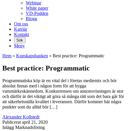
Webinar
White paper
VD-Podden
Blogg
Om oss
Karriär
Kontakt
Sök
Meny
Hem
»
Kunskaps­banken
»
Best practice: Programmatic
Best practice: Programmatic
Programmatiska köp är en vital del i företas mediemix och bör
absolut finnas med i någon form för att bygga
varumärkeskännedom. Konkurrensen om annonsvisningen är stor
och därför är det viktigt att göra så många rätt som det bara går för
att säkerhetsställa kvalitet i leveransen. Därför kommer här några
punkter som du alltid bör […]
Alexander Kollstedt
Publicerat
april 21, 2020
Inlägg
Marknadsföring