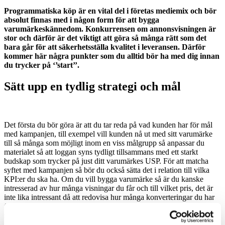
Programmatiska köp är en vital del i företas mediemix och bör
absolut finnas med i någon form för att bygga
varumärkeskännedom. Konkurrensen om annonsvisningen är
stor och därför är det viktigt att göra så många rätt som det
bara går för att säkerhetsställa kvalitet i leveransen. Därför
kommer här några punkter som du alltid bör ha med dig innan
du trycker på ‘’start’’.
Sätt upp en tydlig strategi och mål
Det första du bör göra är att du tar reda på vad kunden har för mål
med kampanjen, till exempel vill kunden nå ut med sitt varumärke
till så många som möjligt inom en viss målgrupp så anpassar du
materialet så att loggan syns tydligt tillsammans med ett starkt
budskap som trycker på just ditt varumärkes USP. För att matcha
syftet med kampanjen så bör du också sätta det i relation till vilka
KPI:er du ska ha. Om du vill bygga varumärke så är du kanske
intresserad av hur många visningar du får och till vilket pris, det är
inte lika intressant då att redovisa hur många konverteringar du har
fått då det dessutom är en lång väg till en konvertering för de flesta
som exponeras för ett varumärke för första gången. Fundera också
på om det finns en låg eller högsäsong så att du kan lägga större