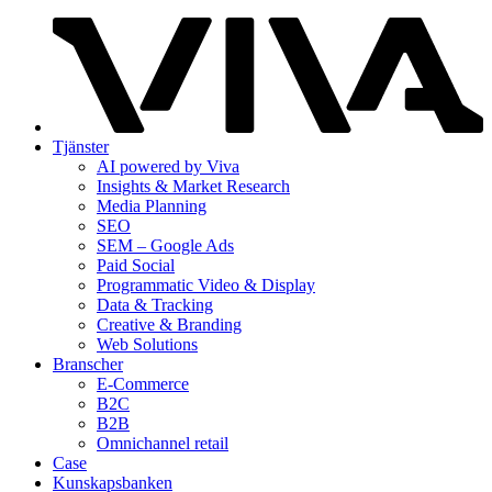
Tjänster
AI powered by Viva
Insights & Market Research
Media Planning
SEO
SEM – Google Ads
Paid Social
Programmatic Video & Display
Data & Tracking
Creative & Branding
Web Solutions
Branscher
E-Commerce
B2C
B2B
Omnichannel retail
Case
Kunskaps­banken