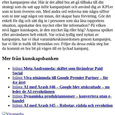
efter kampanjens slut. Här är det alltid bra att gå tillbaka till din
strategi som du satt upp inför kampanjstart och använd dig av KPI:er
som ni kom överens om. Med andra ord redovisa inte några siffror
som ni inte sagt något om innan, det skapar bara förvirring. Gör det
enkelt för dig och sätt dig in i personen som ska läsa rapportens
situation, uppskattar den mycket eller lite information? På vilken
nivå ligger kunskapen, är den mycket låg eller hög? Anpassa språket
efter användaren helt enkelt. Var också tydlig med nyttan av
kampanjen, har vi ökat varumärkeskännedomen genom kampanjen,
har vi fått in trafik till hemsidan osv. Följer du dessa enkla steg har
du kommit en bra bit på vägen till en lyckad kampanj.
Mer från kunskapsbanken
Inlägg
Meta Andromeda: skiftet som förändrar Paid
Social
Inlägg
Viva utnämnda till Google Premier Partner – för
4:e året
Inlägg
AI med Arash #46 – Google blev utskrattade – nu
leder de AI-revolutionen
Inlägg
Dynamiska produktannonser – konvertera utan e-
handel
Inlägg
AI med Arash #45 – Robotar, rädsla och revolution