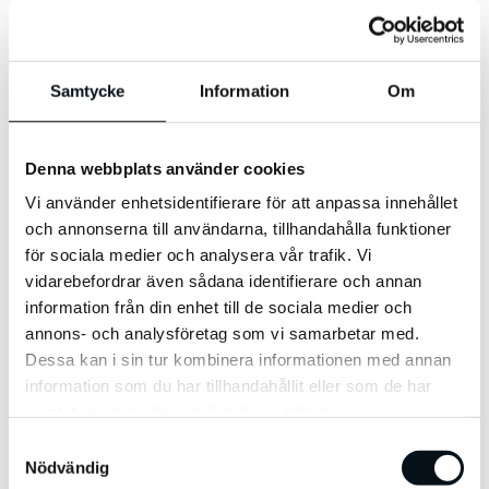
Samtycke
Information
Om
Tittar man kring de fyra delar Kanaler,
Kundsegment, Kundrelation och
Värdeerbjudande så skapar de
Denna webbplats använder cookies
tillsammans ett intäktsflöde. Så du kan ta
Vi använder enhetsidentifierare för att anpassa innehållet
och annonserna till användarna, tillhandahålla funktioner
betalt där värde skapas för kunden,
för sociala medier och analysera vår trafik. Vi
justera prissättningar samt se över
vidarebefordrar även sådana identifierare och annan
betalningsformer med mera.
information från din enhet till de sociala medier och
annons- och analysföretag som vi samarbetar med.
Dessa kan i sin tur kombinera informationen med annan
information som du har tillhandahållit eller som de har
samlat in när du har använt deras tjänster.
Key Partners eller
S
Nyckelpartners
Nödvändig
a