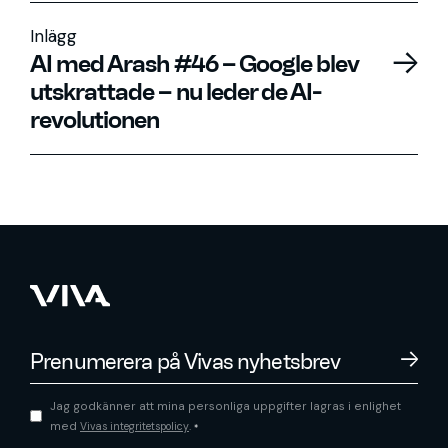
Inlägg
AI med Arash #46 – Google blev
utskrattade – nu leder de AI-
revolutionen
Jag godkänner att mina personliga uppgifter lagras i enlighet
med
.
Vivas integritetspolicy
*