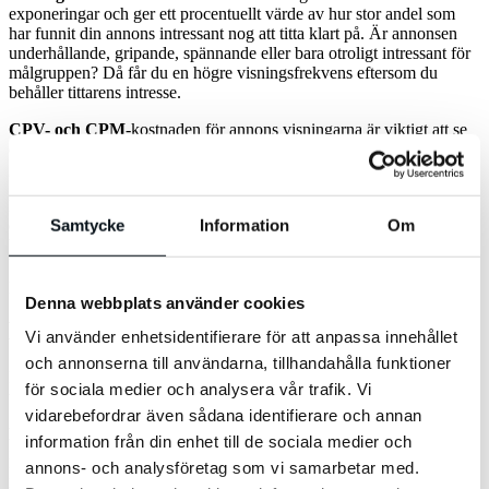
exponeringar och ger ett procentuellt värde av hur stor andel som
har funnit din annons intressant nog att titta klart på. Är annonsen
underhållande, gripande, spännande eller bara otroligt intressant för
målgruppen? Då får du en högre visningsfrekvens eftersom du
behåller tittarens intresse.
CPV- och CPM
-kostnaden för annons visningarna är viktigt att se
över. Har man betalat höga priser per annonsvisning så kan man ha
gått miste om många visningar och därmed förlorad räckvidd.
Många visningar med låg CPM och hög visningsfrekvens innebär
Samtycke
Information
Om
en lyckad räckviddskampanj. Vad detta innebär i faktiska siffror
beror bland annat på faktorerna kampanjbudget, bud och vilka
YouTube-kanaler som annonsen visats på dvs. vad målgruppen tittar
på och videoinnehållet i sig.
Denna webbplats använder cookies
Mål: Konverteringar
Vi använder enhetsidentifierare för att anpassa innehållet
och annonserna till användarna, tillhandahålla funktioner
När vi går in på resultat av en konverteringskampanj så är det två
för sociala medier och analysera vår trafik. Vi
typer av konverteringar vi behöver titta på.
vidarebefordrar även sådana identifierare och annan
Direktkonverteringar
– det är alltså konverteringar som registreras
information från din enhet till de sociala medier och
i din kampanj i Google Ads under vanliga “konverteringar” fliken.
annons- och analysföretag som vi samarbetar med.
Direkt konverteringar registreras enbart om tittaren utför