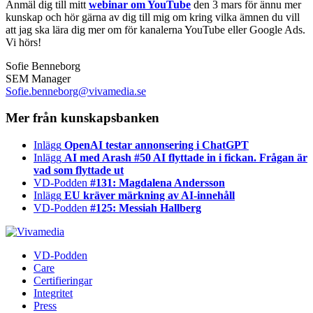
Anmäl dig till mitt
webinar om YouTube
den 3 mars för ännu mer
kunskap och hör gärna av dig till mig om kring vilka ämnen du vill
att jag ska lära dig mer om för kanalerna YouTube eller Google Ads.
Vi hörs!
Sofie Benneborg
SEM Manager
Sofie.benneborg@vivamedia.se
Mer från kunskapsbanken
Inlägg
OpenAI testar annonsering i ChatGPT
Inlägg
AI med Arash #50 AI flyttade in i fickan. Frågan är
vad som flyttade ut
VD-Podden
#131: Magdalena Andersson
Inlägg
EU kräver märkning av AI‑innehåll
VD-Podden
#125: Messiah Hallberg
VD-Podden
Care
Certifieringar
Integritet
Press