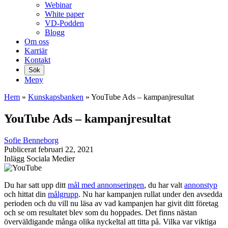
Webinar
White paper
VD-Podden
Blogg
Om oss
Karriär
Kontakt
Sök
Meny
Hem
»
Kunskaps­banken
»
YouTube Ads – kampanjresultat
YouTube Ads – kampanjresultat
Sofie Benneborg
Publicerat
februari 22, 2021
Inlägg
Sociala Medier
Du har satt upp ditt
mål med annonseringen
, du har valt
annonstyp
och hittat din
målgrupp
. Nu har kampanjen rullat under den avsedda
perioden och du vill nu läsa av vad kampanjen har givit ditt företag
och se om resultatet blev som du hoppades. Det finns nästan
överväldigande många olika nyckeltal att titta på. Vilka var viktiga