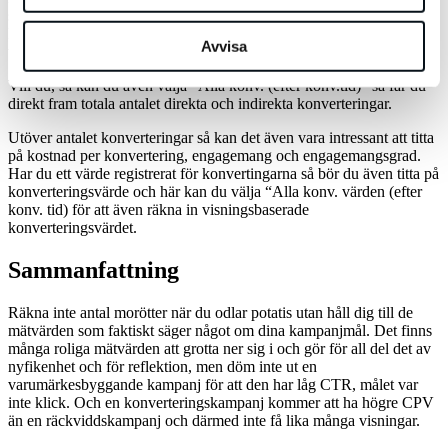
se dessa. Du kan även välja att segmentera på antal dagar till
konvertering för att få en större inblick i hur lång tid det tagit mellan
Avvisa
visning och konvertering.
Vill du, så kan du även välja “Alla konv. (efter konv.tid)” så får du
direkt fram totala antalet direkta och indirekta konverteringar.
Utöver antalet konverteringar så kan det även vara intressant att titta
på kostnad per konvertering, engagemang och engagemangsgrad.
Har du ett värde registrerat för konvertingarna så bör du även titta på
konverteringsvärde och här kan du välja “Alla konv. värden (efter
konv. tid) för att även räkna in visningsbaserade
konverteringsvärdet.
Sammanfattning
Räkna inte antal morötter när du odlar potatis utan håll dig till de
mätvärden som faktiskt säger något om dina kampanjmål. Det finns
många roliga mätvärden att grotta ner sig i och gör för all del det av
nyfikenhet och för reflektion, men döm inte ut en
varumärkesbyggande kampanj för att den har låg CTR, målet var
inte klick. Och en konverteringskampanj kommer att ha högre CPV
än en räckviddskampanj och därmed inte få lika många visningar.