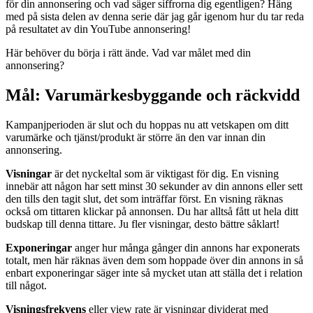
för din annonsering och vad säger siffrorna dig egentligen? Häng
med på sista delen av denna serie där jag går igenom hur du tar reda
på resultatet av din YouTube annonsering!
Här behöver du börja i rätt ände. Vad var målet med din
annonsering?
Mål: Varumärkesbyggande och räckvidd
Kampanjperioden är slut och du hoppas nu att vetskapen om ditt
varumärke och tjänst/produkt är större än den var innan din
annonsering.
Visningar
är det nyckeltal som är viktigast för dig. En visning
innebär att någon har sett minst 30 sekunder av din annons eller sett
den tills den tagit slut, det som inträffar först. En visning räknas
också om tittaren klickar på annonsen. Du har alltså fått ut hela ditt
budskap till denna tittare. Ju fler visningar, desto bättre såklart!
Exponeringar
anger hur många gånger din annons har exponerats
totalt, men här räknas även dem som hoppade över din annons in så
enbart exponeringar säger inte så mycket utan att ställa det i relation
till något.
Visningsfrekvens
eller view rate är visningar dividerat med