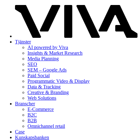
Tjänster
AI powered by Viva
Insights & Market Research
Media Planning
SEO
SEM – Google Ads
Paid Social
Programmatic Video & Display
Data & Tracking
Creative & Branding
Web Solutions
Branscher
E-Commerce
B2C
B2B
Omnichannel retail
Case
Kunskaps­banken