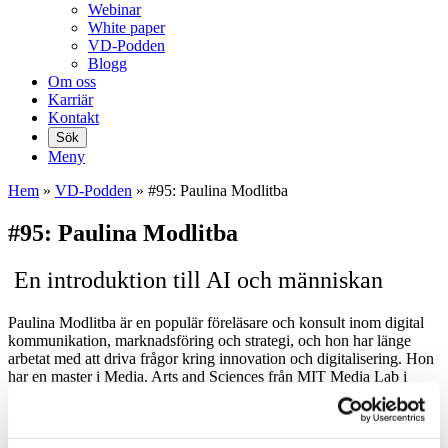
Webinar
White paper
VD-Podden
Blogg
Om oss
Karriär
Kontakt
Sök
Meny
Hem
»
VD-Podden
»
#95: Paulina Modlitba
#95: Paulina Modlitba
En introduktion till AI och människan
Paulina Modlitba är en populär föreläsare och konsult inom digital
kommunikation, marknadsföring och strategi, och hon har länge
arbetat med att driva frågor kring innovation och digitalisering. Hon
har en master i Media, Arts and Sciences från MIT Media Lab i
Cambridge och en civilingenjörsexamen i Medieteknik från KTH.
Några av hennes kunder är SVT, Sveriges Radio, Bonnier AB,
IDG, Nobel Media, Vinnova, KTH och Tillväxtverket.