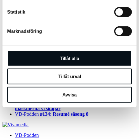
Statistik
Marknadsföring
Tillåt alla
Mer från VD-Podden
Tillåt urval
VD-Podden
#127: Ärkebiskop Martin Modéus
VD-Podden
#130: Stefan Krook
Avvisa
VD-Podden
#131: Magdalena Andersson
VD-Podden
Arash Reflektioner #10: Frankenstein och
maskinerna vi skapar
VD-Podden
#134: Resumé säsong 8
VD-Podden