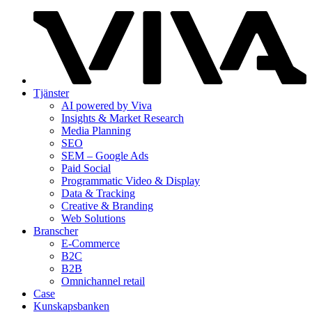
Tjänster
AI powered by Viva
Insights & Market Research
Media Planning
SEO
SEM – Google Ads
Paid Social
Programmatic Video & Display
Data & Tracking
Creative & Branding
Web Solutions
Branscher
E-Commerce
B2C
B2B
Omnichannel retail
Case
Kunskaps­banken