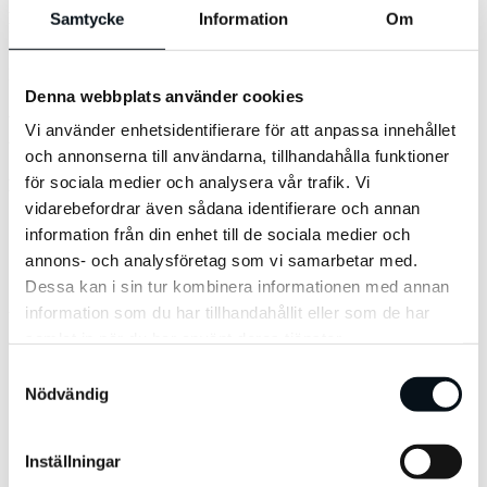
Medverkande:
Samtycke
Information
Om
Paulina Modlitba
Moderator och föreläsare
Denna webbplats använder cookies
Arash Gilan
Vi använder enhetsidentifierare för att anpassa innehållet
VD, Viva
och annonserna till användarna, tillhandahålla funktioner
för sociala medier och analysera vår trafik. Vi
Följ VD-podden:
vidarebefordrar även sådana identifierare och annan
Apple Podcasts
information från din enhet till de sociala medier och
Spotify
annons- och analysföretag som vi samarbetar med.
Acast
Facebook Podcasts
Dessa kan i sin tur kombinera informationen med annan
information som du har tillhandahållit eller som de har
VD-podden
Ledarskap
samlat in när du har använt deras tjänster.
Samtyckesval
Nödvändig
Inställningar