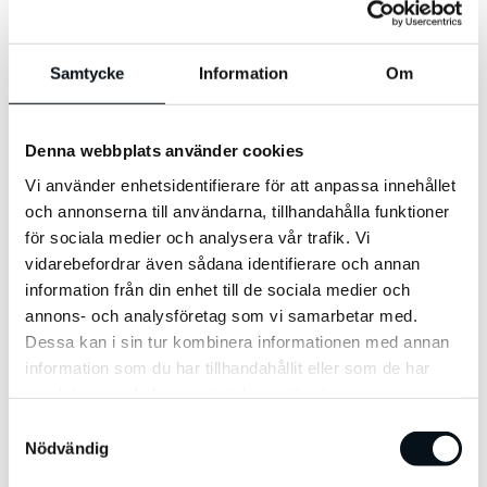
Webinar
White paper
VD-Podden
Blogg
Samtycke
Information
Om
Om oss
Karriär
Kontakt
Denna webbplats använder cookies
Sök
Meny
Vi använder enhetsidentifierare för att anpassa innehållet
Inlägg
och annonserna till användarna, tillhandahålla funktioner
AI
för sociala medier och analysera vår trafik. Vi
Analys
vidarebefordrar även sådana identifierare och annan
B2B
Digital Acceleration
information från din enhet till de sociala medier och
Display
annons- och analysföretag som vi samarbetar med.
E-handel
Dessa kan i sin tur kombinera informationen med annan
GEO
Google
information som du har tillhandahållit eller som de har
Kreativ Explosion
samlat in när du har använt deras tjänster.
Ledarskap
Marknadsföring
Samtyckesval
SEM
Nödvändig
SEO
Sociala Medier