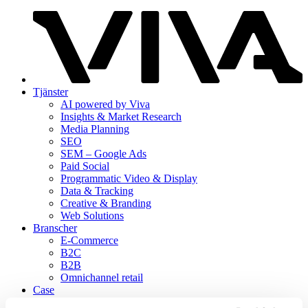
Tjänster
AI powered by Viva
Insights & Market Research
Media Planning
SEO
SEM – Google Ads
Paid Social
Programmatic Video & Display
Data & Tracking
Creative & Branding
Web Solutions
Branscher
E-Commerce
B2C
B2B
Omnichannel retail
Case
Kunskaps­banken