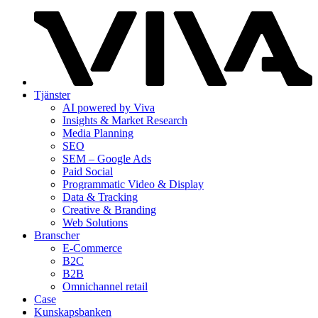
Tjänster
AI powered by Viva
Insights & Market Research
Media Planning
SEO
SEM – Google Ads
Paid Social
Programmatic Video & Display
Data & Tracking
Creative & Branding
Web Solutions
Branscher
E-Commerce
B2C
B2B
Omnichannel retail
Case
Kunskaps­banken