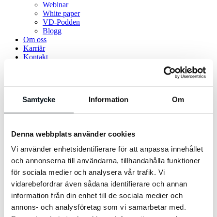
Webinar
White paper
VD-Podden
Blogg
Om oss
Karriär
Kontakt
Sök
Meny
Inlägg
Samtycke
Information
Om
AI
Analys
B2B
Digital Acceleration
Denna webbplats använder cookies
Display
E-handel
Vi använder enhetsidentifierare för att anpassa innehållet
GEO
och annonserna till användarna, tillhandahålla funktioner
Google
Kreativ Explosion
för sociala medier och analysera vår trafik. Vi
Ledarskap
vidarebefordrar även sådana identifierare och annan
Marknadsföring
information från din enhet till de sociala medier och
SEM
SEO
annons- och analysföretag som vi samarbetar med.
Sociala Medier