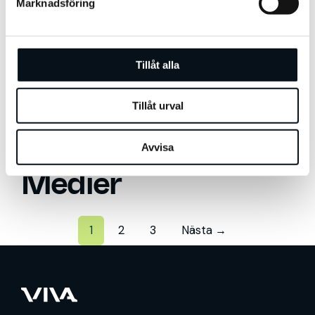
Viva Media
Marknadsföring
v
a
Webb
l
Tillåt alla
Webinar
Tillåt urval
Hem
»
Sociala Medier
Kategori:
Sociala
Avvisa
Medier
1
2
3
Nästa →