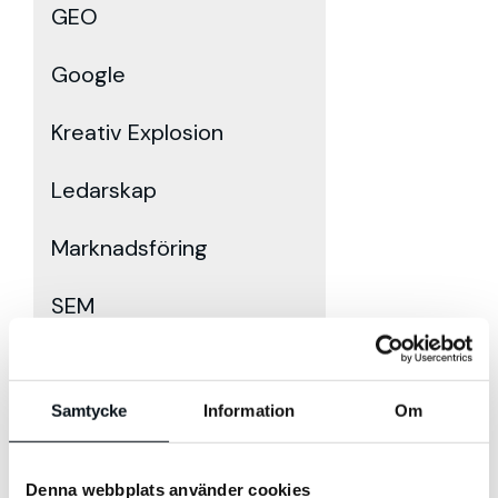
GEO
Google
Kreativ Explosion
Ledarskap
Marknadsföring
SEM
SEO
Samtycke
Information
Om
Sociala Medier
Sökmotoroptimering
Denna webbplats använder cookies