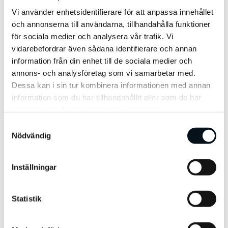
Vi använder enhetsidentifierare för att anpassa innehållet
Spårning
och annonserna till användarna, tillhandahålla funktioner
för sociala medier och analysera vår trafik. Vi
Storytelling
vidarebefordrar även sådana identifierare och annan
information från din enhet till de sociala medier och
Strategi
annons- och analysföretag som vi samarbetar med.
Dessa kan i sin tur kombinera informationen med annan
Teknologisk Innovation
information som du har tillhandahållit eller som de har
samlat in när du har använt deras tjänster.
Tillgänglighet
S
Nödvändig
a
Uncategorized
m
t
Inställningar
y
Varumärke
c
k
Statistik
Viva
e
s