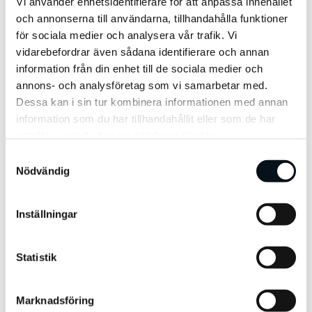
Vi använder enhetsidentifierare för att anpassa innehållet
och annonserna till användarna, tillhandahålla funktioner
Spårning
för sociala medier och analysera vår trafik. Vi
vidarebefordrar även sådana identifierare och annan
Storytelling
information från din enhet till de sociala medier och
annons- och analysföretag som vi samarbetar med.
Strategi
Dessa kan i sin tur kombinera informationen med annan
information som du har tillhandahållit eller som de har
Teknologisk Innovation
samlat in när du har använt deras tjänster.
S
Tillgänglighet
Nödvändig
a
m
Uncategorized
t
Inställningar
y
Varumärke
c
k
Statistik
e
Viva
s
Marknadsföring
v