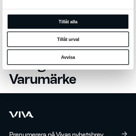
Viva Media
a
l
Webb
Tillåt alla
Webinar
Tillåt urval
Hem
»
Varumärke
Avvisa
Kategori:
Varumärke